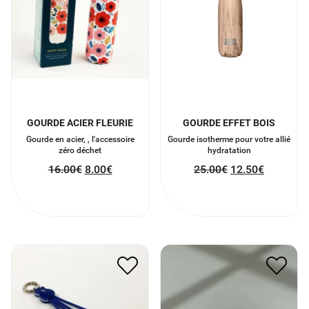
GOURDE ACIER FLEURIE
GOURDE EFFET BOIS
Gourde en acier, , l'accessoire
Gourde isotherme pour votre allié
zéro déchet
hydratation
16.00
€
8.00
€
25.00
€
12.50
€
PORTE CLÉ CABLE USB 4
BOUGIE NEON CUBIQUE
EN 1
16.00
€
8.00
€
11.00
€
5.50
€