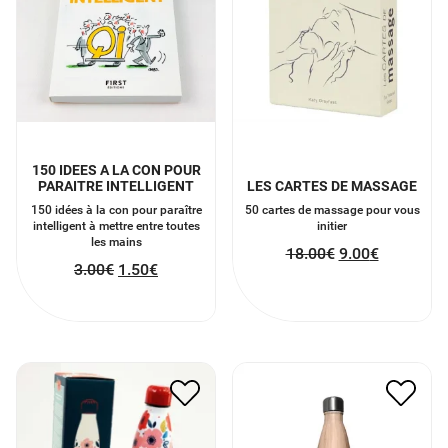
150 IDEES A LA CON POUR
PARAITRE INTELLIGENT
LES CARTES DE MASSAGE
150 idées à la con pour paraître
50 cartes de massage pour vous
intelligent à mettre entre toutes
initier
les mains
18.00
€
9.00
€
3.00
€
1.50
€
GOURDE ACIER FLEURIE
GOURDE EFFET BOIS
16.00
€
8.00
€
25.00
€
12.50
€