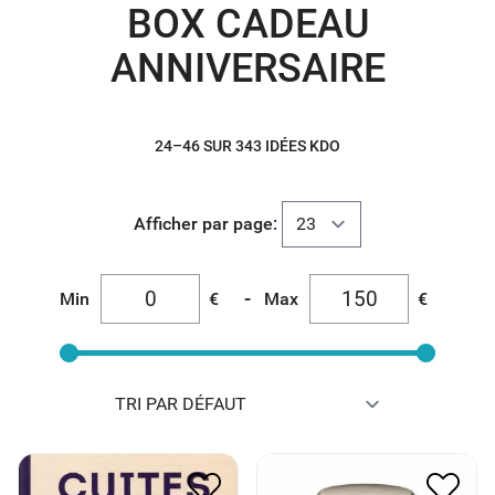
BOX CADEAU
ANNIVERSAIRE
24–46 SUR 343 IDÉES KDO
Afficher par page:
-
Min
€
Max
€
BOUCHON ET POMPE
CUITES
VIDE D’AIR
20.00
€
10.00
€
14.00
€
7.00
€