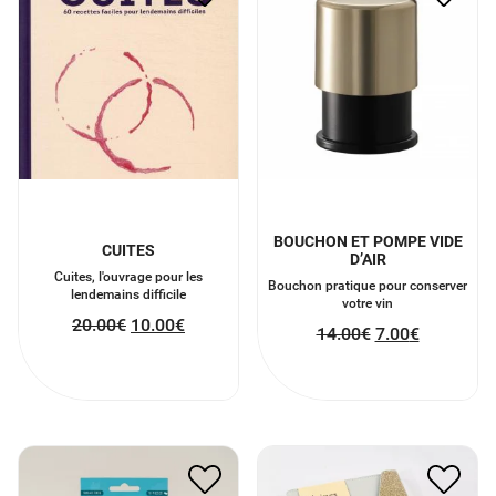
BOUCHON ET POMPE VIDE
CUITES
D’AIR
Cuites, l'ouvrage pour les
Bouchon pratique pour conserver
lendemains difficile
votre vin
20.00
€
10.00
€
14.00
€
7.00
€
CHEWING GUM AU CBD
CAHIER DE MOTIVATION
9.00
€
4.50
€
16.00
€
8.00
€