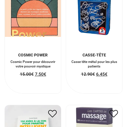
COSMIC POWER
CASSE-TÊTE
Cosmic Power pour découvrir
Casse tête métal pour les plus
votre pouvoir mystique
patients
15.00
€
7.50
€
12.90
€
6.45
€
150 IDEES A LA CON
POUR PARAITRE
LES CARTES DE MASSAGE
INTELLIGENT
18.00
€
9.00
€
3.00
€
1.50
€