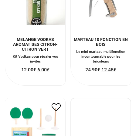
MELANGE VODKAS
MARTEAU 10 FONCTION EN
AROMATISES CITRON-
BOIS
CITRON VERT
Le mini marteau multifonction
Kit Vodkas pour régaler vos
incontournable pour les
invités
bricoleurs
12.00
€
6.00
€
24.90
€
12.45
€
MINI KIT TENNIS DE
TABLE
15.00
€
7.50
€