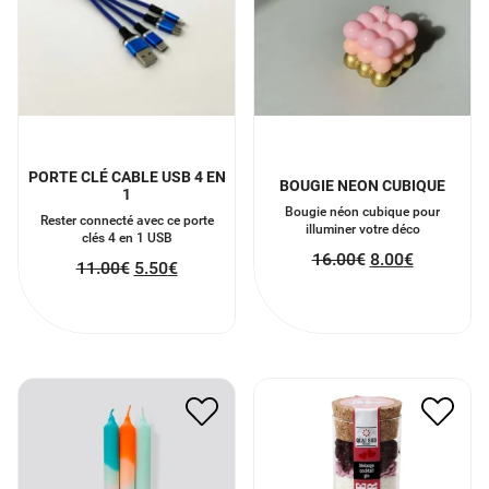
PORTE CLÉ CABLE USB 4 EN
BOUGIE NEON CUBIQUE
1
Bougie néon cubique pour
Rester connecté avec ce porte
illuminer votre déco
clés 4 en 1 USB
16.00
€
8.00
€
11.00
€
5.50
€
VERRE COCKTAIL
BOUGIES NEON TRIO
PHILTRE D’AMOUR
16.00
€
8.00
€
12.00
€
6.00
€