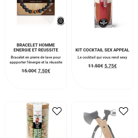
BRACELET HOMME
ENERGIE ET REUSSITE
KIT COCKTAIL SEX APPEAL
Bracelet en pierre de lave pour
Le cocktail qui vous rend sexy
appporter l'énergie et la réussite
11.50
€
5.75
€
15.00
€
7.50
€
MELANGE VODKAS
MARTEAU 10 FONCTION
AROMATISES CITRON-
EN BOIS
CITRON VERT
24.90
€
12.45
€
12.00
€
6.00
€