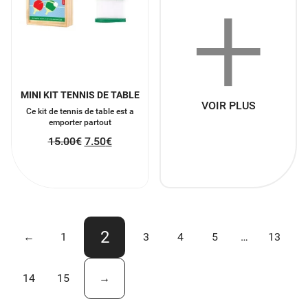
+
MINI KIT TENNIS DE TABLE
VOIR PLUS
Ce kit de tennis de table est a
emporter partout
15.00
€
7.50
€
2
←
1
3
4
5
…
13
14
15
→