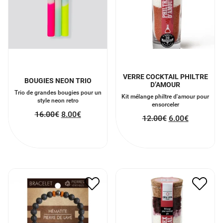
VERRE COCKTAIL PHILTRE
BOUGIES NEON TRIO
D’AMOUR
Trio de grandes bougies pour un
Kit mélange philtre d'amour pour
style neon retro
ensorceler
16.00
€
8.00
€
12.00
€
6.00
€
BRACELET HOMME
KIT COCKTAIL SEX
ENERGIE ET REUSSITE
APPEAL
15.00
€
7.50
€
11.50
€
5.75
€