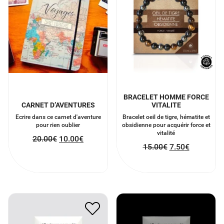
BRACELET HOMME FORCE
CARNET D’AVENTURES
VITALITE
Ecrire dans ce carnet d'aventure
Bracelet oeil de tigre, hématite et
pour rien oublier
obsidienne pour acquérir force et
vitalité
20.00
€
10.00
€
15.00
€
7.50
€
REFLECTEURS POUR
REFLECTEURS POUR
VELO FLUO
VELO ARGENT
10.00
€
5.00
€
10.00
€
5.00
€