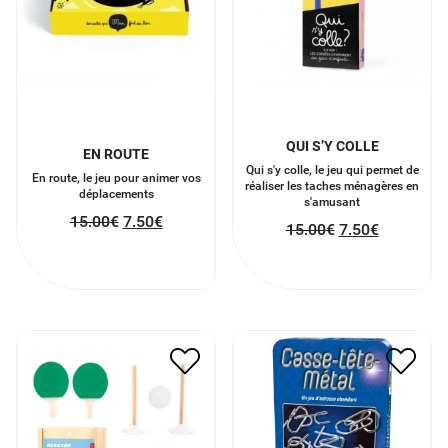
QUI S’Y COLLE
EN ROUTE
Qui s'y colle, le jeu qui permet de
En route, le jeu pour animer vos
réaliser les taches ménagères en
déplacements
s'amusant
15.00
€
7.50
€
15.00
€
7.50
€
MINI KIT TENNIS DE
CASSE-TÊTE
TABLE
12.90
€
6.45
€
15.00
€
7.50
€