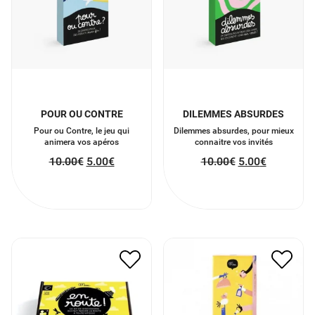
POUR OU CONTRE
DILEMMES ABSURDES
Pour ou Contre, le jeu qui
Dilemmes absurdes, pour mieux
animera vos apéros
connaitre vos invités
10.00
€
5.00
€
10.00
€
5.00
€
EN ROUTE
QUI S’Y COLLE
15.00
€
7.50
€
15.00
€
7.50
€