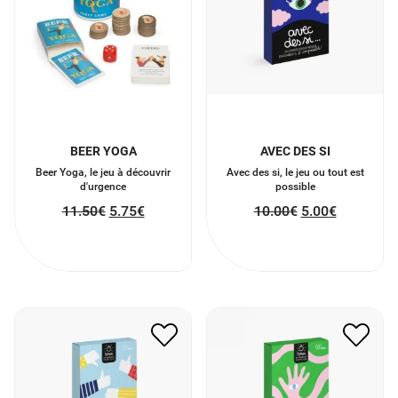
BEER YOGA
AVEC DES SI
Beer Yoga, le jeu à découvrir
Avec des si, le jeu ou tout est
d'urgence
possible
11.50
€
5.75
€
10.00
€
5.00
€
POUR OU CONTRE
DILEMMES ABSURDES
10.00
€
5.00
€
10.00
€
5.00
€