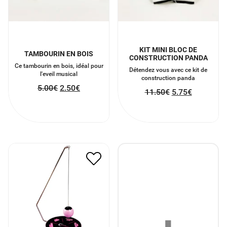
KIT MINI BLOC DE
TAMBOURIN EN BOIS
CONSTRUCTION PANDA
Ce tambourin en bois, idéal pour
Détendez vous avec ce kit de
l'eveil musical
construction panda
5.00
€
2.50
€
11.50
€
5.75
€
KARMA PENDULE
7.00
€
3.50
€