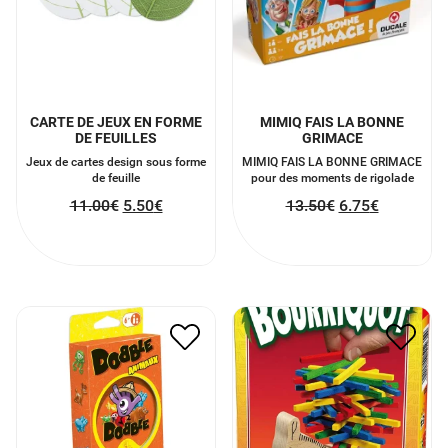
CARTE DE JEUX EN FORME
MIMIQ FAIS LA BONNE
DE FEUILLES
GRIMACE
Jeux de cartes design sous forme
MIMIQ FAIS LA BONNE GRIMACE
de feuille
pour des moments de rigolade
11.00
€
5.50
€
13.50
€
6.75
€
DOBBLE ANIMAUX
PETIT BOURRIQUOT
11.90
€
5.95
€
13.00
€
6.50
€