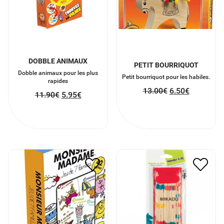
DOBBLE ANIMAUX
PETIT BOURRIQUOT
Dobble animaux pour les plus
Petit bourriquot pour les habiles.
rapides
13.00
€
6.50
€
11.90
€
5.95
€
JEU FAMILLES M. MME
MIKADO
PRE12
4.80
€
2.40
€
7.00
€
3.50
€