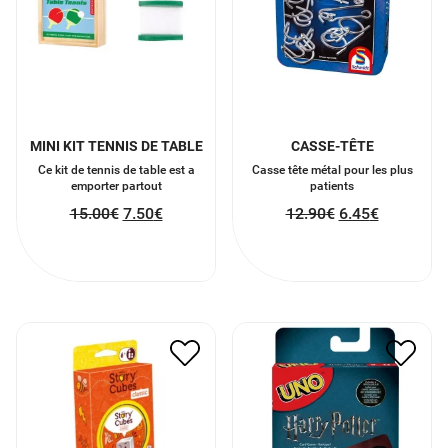
MINI KIT TENNIS DE TABLE
CASSE-TÊTE
Ce kit de tennis de table est a
Casse tête métal pour les plus
emporter partout
patients
15.00
€
7.50
€
12.90
€
6.45
€
STORY CUBES
UNO HARRY POTTER
13.00
€
6.50
€
13.50
€
6.75
€