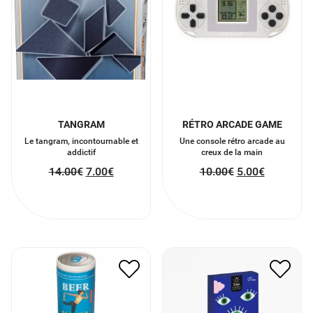
TANGRAM
RÉTRO ARCADE GAME
Le tangram, incontournable et
Une console rétro arcade au
addictif
creux de la main
14.00
€
7.00
€
10.00
€
5.00
€
BEER YOGA
AVEC DES SI
11.50
€
5.75
€
10.00
€
5.00
€