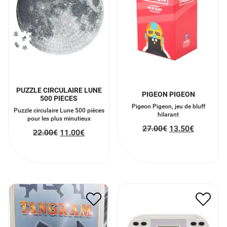
PUZZLE CIRCULAIRE LUNE
PIGEON PIGEON
500 PIECES
Pigeon Pigeon, jeu de bluff
Puzzle circulaire Lune 500 pièces
hilarant
pour les plus minutieux
27.00
€
13.50
€
22.00
€
11.00
€
TANGRAM
RÉTRO ARCADE GAME
14.00
€
7.00
€
10.00
€
5.00
€