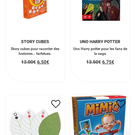
STORY CUBES
UNO HARRY POTTER
Story cubes pour raconter des
Uno Harry potter pour les fans de
histoires... farfelues.
la saga
13.00
€
6.50
€
13.50
€
6.75
€
CARTE DE JEUX EN
MIMIQ FAIS LA BONNE
FORME DE FEUILLES
GRIMACE
11.00
€
5.50
€
13.50
€
6.75
€