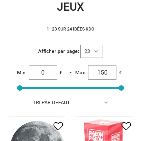
JEUX
1–23 SUR 24 IDÉES KDO
Afficher par page:
-
Min
€
Max
€
PUZZLE CIRCULAIRE
PIGEON PIGEON
LUNE 500 PIECES
27.00
€
13.50
€
22.00
€
11.00
€