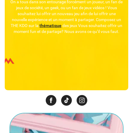
On a tous dans son entourage forcément un joueur, un fan de
jeux de société, un geek, ou un fan de jeux vidéos ! Vous
souhaitez lui offrir un nouveau jeu afin de lui offrir une
nouvelle expérience et un moment à partager. Composez un
THE KDO sur la
thématique
des jeux Vous souhaitez offrir un
moment fun et de partage? Nous avons ce qu’il vous faut.