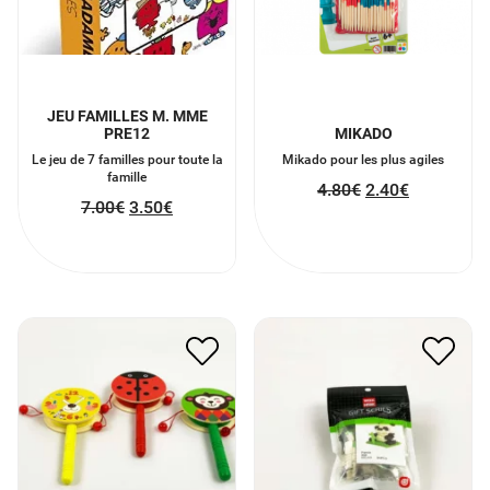
JEU FAMILLES M. MME
PRE12
MIKADO
Le jeu de 7 familles pour toute la
Mikado pour les plus agiles
famille
4.80
€
2.40
€
7.00
€
3.50
€
KIT MINI BLOC DE
TAMBOURIN EN BOIS
CONSTRUCTION PANDA
5.00
€
2.50
€
11.50
€
5.75
€