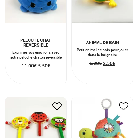
PELUCHE CHAT
ANIMAL DE BAIN
RÉVERSIBLE
Petit animal de bain pour jouer
Exprimez vos émotions avec
dans la baignoire
notre peluche chaton réversible
5.00
€
2.50
€
11.00
€
5.50
€
TAMBOURIN EN BOIS
OLIVE LA TORTUE EVEIL
5.00
€
2.50
€
16.00
€
8.00
€