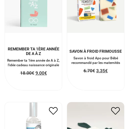
REMEMBER TA 1ÈRE ANNÉE
SAVON À FROID FRIMOUSSE
DE A À Z
Savon à froid Apo pour Bébé
Remember ta 1ère année de A à Z,
recommandé par les maternités
l'idée cadeau naissance originale
6.70
€
3.35
€
18.00
€
9.00
€
DOUDOU GAZE DE COTON
BRUME GROS DODO6
CACTUS
12.00
€
6.00
€
14.00
€
7.00
€