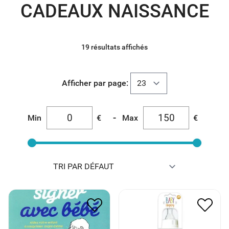
CADEAUX NAISSANCE
19 résultats affichés
Afficher par page:
-
Min
€
Max
€
100 CARTES POUR
BIBERON BIB’, SIESTE &
APPRENDRE A SIGNER
SUN
AVEC BEBE
5.00
€
2.50
€
14.00
€
7.00
€