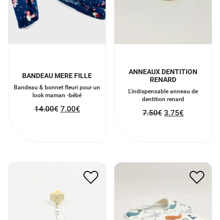
ANNEAUX DENTITION
BANDEAU MERE FILLE
RENARD
Bandeau & bonnet fleuri pour un
L'indispensable anneau de
look maman -bébé
dentition renard
14.00
€
7.00
€
7.50
€
3.75
€
ATTACHE SUCETTE EN
BAVOIR IMPERMÉABLE
COTON LIN
8.00
€
4.00
€
8.00
€
4.00
€