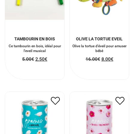
TAMBOURIN EN BOIS
OLIVE LA TORTUE EVEIL
Ce tambourin en bois, idéal pour
Olive la tortue d'éveil pour amuser
l'eveil musical
bébé
5.00
€
2.50
€
16.00
€
8.00
€
GRAINES DE ROSE
GRAINES D’AMOUR
TREMIÈRES
12.00
€
6.00
€
12.00
€
6.00
€