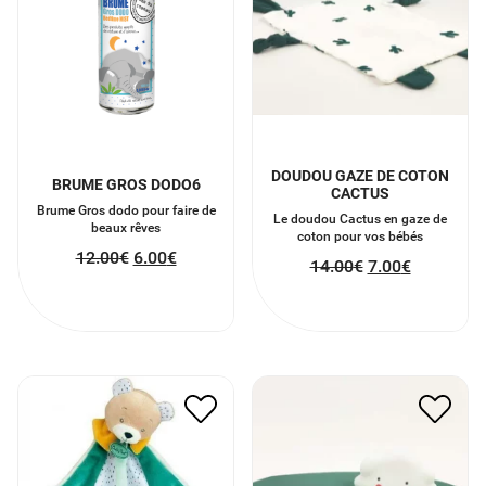
DOUDOU GAZE DE COTON
BRUME GROS DODO6
CACTUS
Brume Gros dodo pour faire de
Le doudou Cactus en gaze de
beaux rêves
coton pour vos bébés
12.00
€
6.00
€
14.00
€
7.00
€
DOUDOU ATTACHE
VEILLEUSE NUAGE
SUCETTE
10.00
€
5.00
€
12.00
€
6.00
€