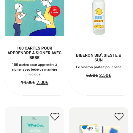
100 CARTES POUR
APPRENDRE A SIGNER AVEC
BIBERON BIB’, SIESTE &
BEBE
SUN
100 cartes pour apprendre à
Le biberon parfait pour bébé
signer avec bébé de manière
ludique
5.00
€
2.50
€
14.00
€
7.00
€
REMEMBER TA 1ÈRE
SAVON À FROID
ANNÉE DE A À Z
FRIMOUSSE
18.00
€
9.00
€
6.70
€
3.35
€