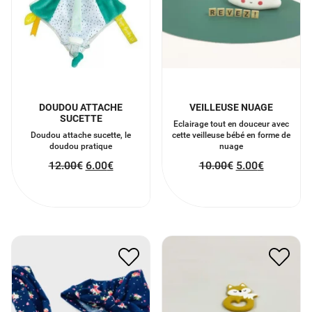
DOUDOU ATTACHE
VEILLEUSE NUAGE
SUCETTE
Eclairage tout en douceur avec
Doudou attache sucette, le
cette veilleuse bébé en forme de
doudou pratique
nuage
12.00
€
6.00
€
10.00
€
5.00
€
ANNEAUX DENTITION
BANDEAU MERE FILLE
RENARD
14.00
€
7.00
€
7.50
€
3.75
€