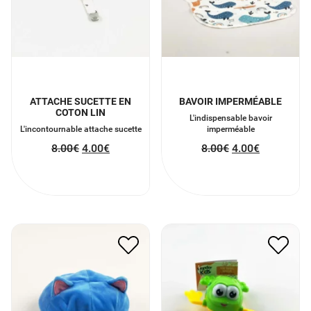
ATTACHE SUCETTE EN
BAVOIR IMPERMÉABLE
COTON LIN
L'indispensable bavoir
L'incontournable attache sucette
imperméable
8.00
€
4.00
€
8.00
€
4.00
€
PELUCHE CHAT
ANIMAL DE BAIN
RÉVERSIBLE
5.00
€
2.50
€
11.00
€
5.50
€