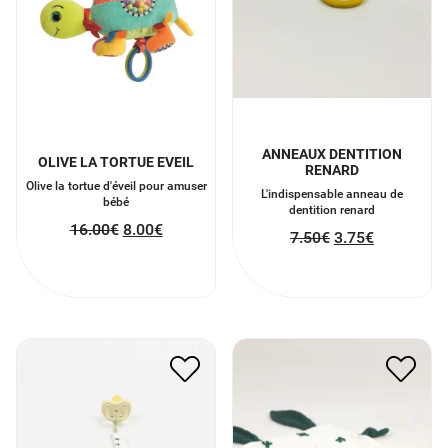
ANNEAUX DENTITION
OLIVE LA TORTUE EVEIL
RENARD
Olive la tortue d'éveil pour amuser
L'indispensable anneau de
bébé
dentition renard
16.00
€
8.00
€
7.50
€
3.75
€
ATTACHE SUCETTE EN
DOUDOU GAZE DE COTON
COTON LIN
CACTUS
8.00
€
4.00
€
14.00
€
7.00
€