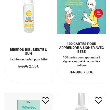
100 CARTES POUR
APPRENDRE A SIGNER AVEC
BIBERON BIB’, SIESTE &
BEBE
SUN
100 cartes pour apprendre à
Le biberon parfait pour bébé
signer avec bébé de manière
ludique
5.00
€
2.50
€
14.00
€
7.00
€
REMEMBER TA 1ÈRE
BRUME GROS DODO6
ANNÉE DE A À Z
12.00
€
6.00
€
18.00
€
9.00
€