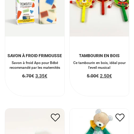
SAVON À FROID FRIMOUSSE
TAMBOURIN EN BOIS
Savon à froid Apo pour Bébé
Ce tambourin en bois, idéal pour
recommandé par les maternités
l'eveil musical
6.70
€
3.35
€
5.00
€
2.50
€
DOUDOU ATTACHE
VEILLEUSE NUAGE
SUCETTE
10.00
€
5.00
€
12.00
€
6.00
€