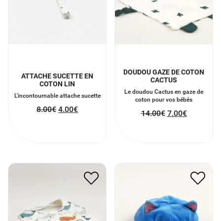
DOUDOU GAZE DE COTON
ATTACHE SUCETTE EN
CACTUS
COTON LIN
Le doudou Cactus en gaze de
L'incontournable attache sucette
coton pour vos bébés
8.00
€
4.00
€
14.00
€
7.00
€
PELUCHE CHAT
BAVOIR IMPERMÉABLE
RÉVERSIBLE
8.00
€
4.00
€
11.00
€
5.50
€