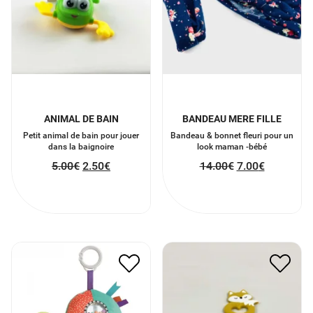
ANIMAL DE BAIN
BANDEAU MERE FILLE
Petit animal de bain pour jouer
Bandeau & bonnet fleuri pour un
dans la baignoire
look maman -bébé
5.00
€
2.50
€
14.00
€
7.00
€
ANNEAUX DENTITION
OLIVE LA TORTUE EVEIL
RENARD
16.00
€
8.00
€
7.50
€
3.75
€