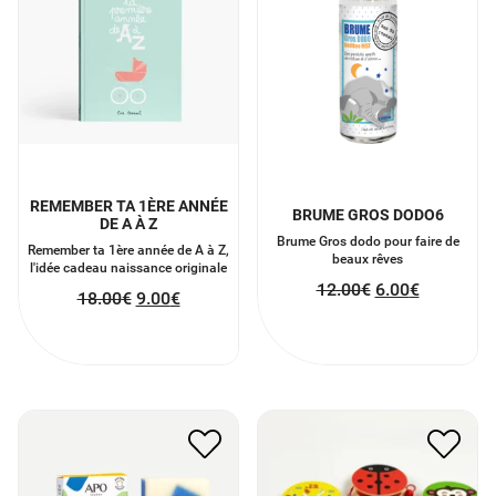
REMEMBER TA 1ÈRE ANNÉE
BRUME GROS DODO6
DE A À Z
Brume Gros dodo pour faire de
Remember ta 1ère année de A à Z,
beaux rêves
l'idée cadeau naissance originale
12.00
€
6.00
€
18.00
€
9.00
€
SAVON À FROID
TAMBOURIN EN BOIS
FRIMOUSSE
5.00
€
2.50
€
6.70
€
3.35
€