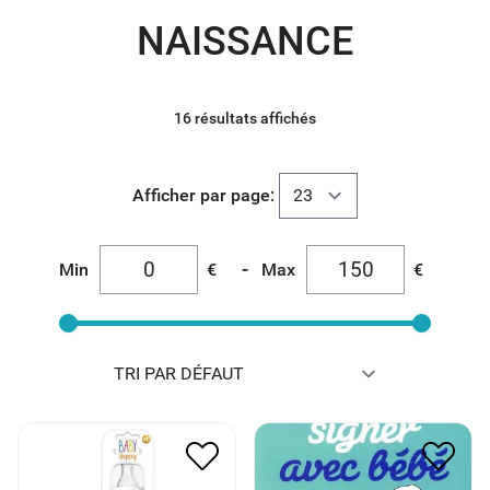
NAISSANCE
16 résultats affichés
Afficher par page:
-
Min
€
Max
€
100 CARTES POUR
BIBERON BIB’, SIESTE &
APPRENDRE A SIGNER
SUN
AVEC BEBE
5.00
€
2.50
€
14.00
€
7.00
€