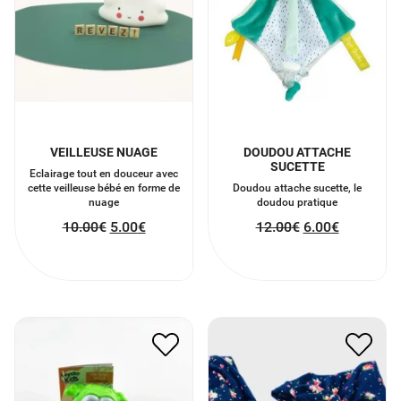
VEILLEUSE NUAGE
DOUDOU ATTACHE
SUCETTE
Eclairage tout en douceur avec
cette veilleuse bébé en forme de
Doudou attache sucette, le
nuage
doudou pratique
10.00
€
5.00
€
12.00
€
6.00
€
ANIMAL DE BAIN
BANDEAU MERE FILLE
5.00
€
2.50
€
14.00
€
7.00
€