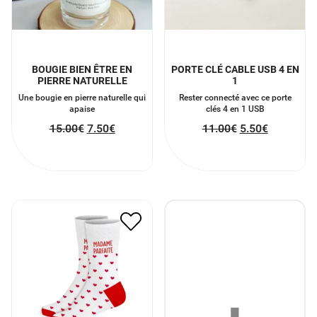
BOUGIE BIEN ÊTRE EN
PORTE CLÉ CABLE USB 4 EN
PIERRE NATURELLE
1
Une bougie en pierre naturelle qui
Rester connecté avec ce porte
apaise
clés 4 en 1 USB
15.00
€
7.50
€
11.00
€
5.50
€
CHAUSSETTES MADAME
PARFAITE COEUR
9.00
€
4.50
€