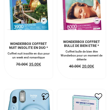
WONDERBOX COFFRET
WONDERBOX COFFRET
BULLE DE BIEN ETRE *
NUIT INSOLITE EN DUO *
Coffret bulle de bien être
Coffret nuit insolite en duo pour
Wonderbox pour un moment de
un week end romantique
détente
70.00
€
35.00
€
40.00
€
20.00
€
GLACONS PIERRE A
FUJIFILM INSTAX MINI 11
WHISKY
84.00
€
42.00
€
20.00
€
10.00
€