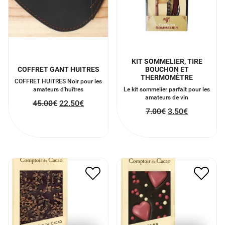
KIT SOMMELIER, TIRE
COFFRET GANT HUITRES
BOUCHON ET
THERMOMÈTRE
COFFRET HUITRES Noir pour les
amateurs d'huîtres
Le kit sommelier parfait pour les
amateurs de vin
45.00
€
22.50
€
7.00
€
3.50
€
TABLETTE DE CHOCOLAT
TABLETTE AU CHOCOLAT
AVEC FÈVES DE CACAO
NOIR AVEC DES COEURS
NOIR
6.00
€
3.00
€
6.00
€
3.00
€