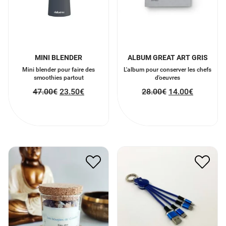
MINI BLENDER
ALBUM GREAT ART GRIS
Mini blender pour faire des
L'album pour conserver les chefs
smoothies partout
d'oeuvres
47.00
€
23.50
€
28.00
€
14.00
€
BOUGIE BIEN ÊTRE EN
PORTE CLÉ CABLE USB 4
PIERRE NATURELLE
EN 1
15.00
€
7.50
€
11.00
€
5.50
€