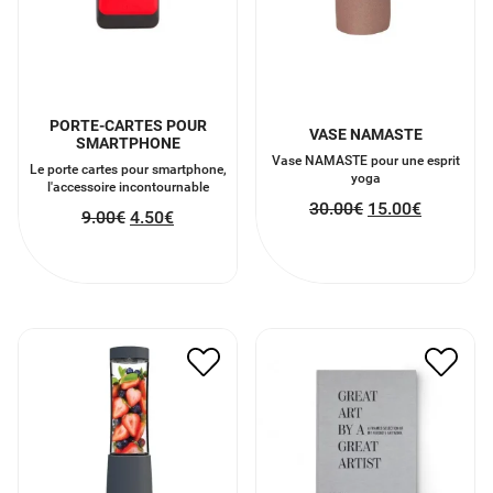
PORTE-CARTES POUR
VASE NAMASTE
SMARTPHONE
Vase NAMASTE pour une esprit
Le porte cartes pour smartphone,
yoga
l'accessoire incontournable
30.00
€
15.00
€
9.00
€
4.50
€
MINI BLENDER
ALBUM GREAT ART GRIS
47.00
€
23.50
€
28.00
€
14.00
€