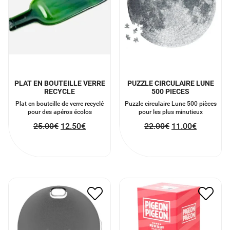
PLAT EN BOUTEILLE VERRE
PUZZLE CIRCULAIRE LUNE
RECYCLE
500 PIECES
Plat en bouteille de verre recyclé
Puzzle circulaire Lune 500 pièces
pour des apéros écolos
pour les plus minutieux
25.00
€
12.50
€
22.00
€
11.00
€
PORTE-CLÉ CONNECTÉ
PIGEON PIGEON
GRIS
27.00
€
13.50
€
30.00
€
15.00
€