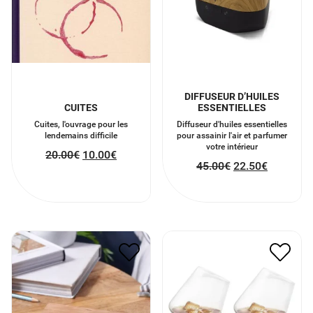
DIFFUSEUR D’HUILES
CUITES
ESSENTIELLES
Cuites, l'ouvrage pour les
Diffuseur d'huiles essentielles
lendemains difficile
pour assainir l'air et parfumer
votre intérieur
20.00
€
10.00
€
45.00
€
22.50
€
HORLOGE NUMERIQUE
VERRES A WHISKY
EN BOIS FLIP CLICK
20.00
€
10.00
€
62.00
€
31.00
€