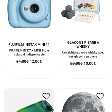
GLACONS PIERRE A
FUJIFILM INSTAX MINI 11
WHISKY
FUJIFILM INSTAX MINI 11, le
Rafraichissez votre whisky avec
polaroid indispensable
ces glaçons en pierre
84.00
€
42.00
€
20.00
€
10.00
€
PLAT EN BOUTEILLE
PUZZLE CIRCULAIRE
VERRE RECYCLE
LUNE 500 PIECES
25.00
€
12.50
€
22.00
€
11.00
€