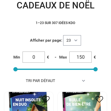
CADEAUX DE NOËL
1–23 SUR 307 IDÉES KDO
Afficher par page:
-
Min
€
Max
€
WONDERBOX COFFRET
WONDERBOX COFFRET
NUIT INSOLITE EN DUO *
BULLE DE BIEN ETRE *
70.00
€
35.00
€
40.00
€
20.00
€