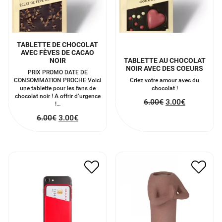
TABLETTE DE CHOCOLAT
AVEC FÈVES DE CACAO
NOIR
TABLETTE AU CHOCOLAT
NOIR AVEC DES COEURS
PRIX PROMO DATE DE
CONSOMMATION PROCHE Voici
Criez votre amour avec du
une tablette pour les fans de
chocolat !
chocolat noir ! A offrir d’urgence
6.00
€
3.00
€
!…
6.00
€
3.00
€
PORTE-CARTES POUR
VASE NAMASTE
SMARTPHONE
30.00
€
15.00
€
9.00
€
4.50
€