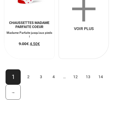
+
CHAUSSETTES MADAME
PARFAITE COEUR
VOIR PLUS
Madame Parfaite jusqu'aux pieds
!
9.00
€
4.50
€
1
2
3
4
…
12
13
14
→