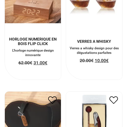
HORLOGE NUMERIQUE EN
VERRES A WHISKY
BOIS FLIP CLICK
Verres a whisky design pour des
L'horloge numérique design
dégustations parfaites
innovante
20.00
€
10.00
€
62.00
€
31.00
€
KIT SOMMELIER, TIRE
COFFRET GANT HUITRES
BOUCHON ET
45.00
€
22.50
€
THERMOMÈTRE
7.00
€
3.50
€