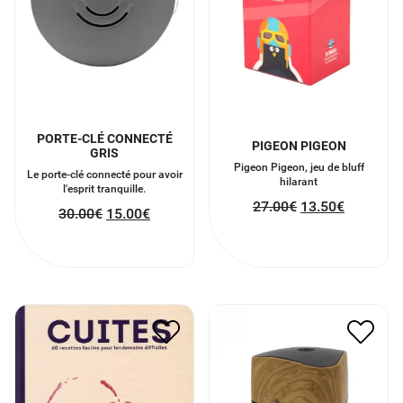
PORTE-CLÉ CONNECTÉ
PIGEON PIGEON
GRIS
Pigeon Pigeon, jeu de bluff
Le porte-clé connecté pour avoir
hilarant
l'esprit tranquille.
27.00
€
13.50
€
30.00
€
15.00
€
DIFFUSEUR D’HUILES
CUITES
ESSENTIELLES
20.00
€
10.00
€
45.00
€
22.50
€