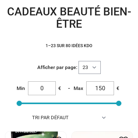
CADEAUX BEAUTÉ BIEN-
ÊTRE
1–23 SUR 80 IDÉES KDO
Afficher par page:
-
Min
€
Max
€
WONDERBOX COFFRET
MA SANTÉ AU NATUREL
BULLE DE BIEN ETRE *
DE P.GELIS IMBERT
40.00
€
20.00
€
12.90
€
6.45
€