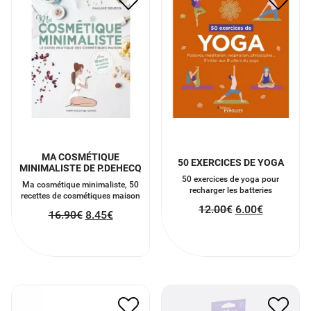
16.90
€
8.45
€
MA COSMÉTIQUE
50 EXERCICES DE YOGA
MINIMALISTE DE P.DEHECQ
50 exercices de yoga pour
Ma cosmétique minimaliste, 50
recharger les batteries
recettes de cosmétiques maison
12.00
€
6.00
€
16.90
€
8.45
€
DIFFUSEUR D’HUILES
DÉFI 30 JOURS SOIN DE
ESSENTIELLES
SOI
45.00
€
22.50
€
11.00
€
5.50
€