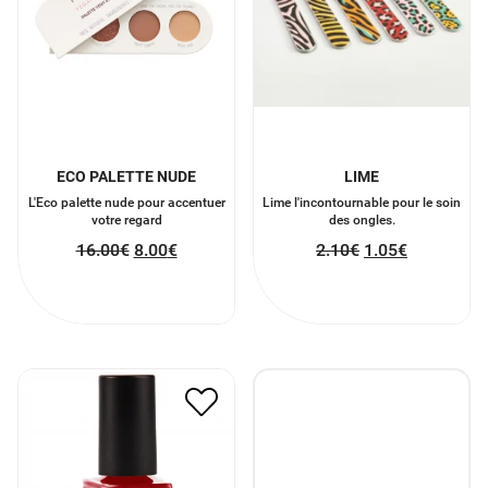
ECO PALETTE NUDE
LIME
L'Eco palette nude pour accentuer
Lime l'incontournable pour le soin
votre regard
des ongles.
16.00
€
8.00
€
2.10
€
1.05
€
VERNIS ROUGE RÉTRO
4.50
€
2.25
€