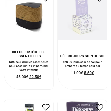
DIFFUSEUR D’HUILES
ESSENTIELLES
DÉFI 30 JOURS SOIN DE SOI
Diffuseur d'huiles essentielles
defi 30 jours soin de soi pour
pour assainir l'air et parfumer
prendre du temps pour soi
votre intérieur
11.00
€
5.50
€
45.00
€
22.50
€
MINI BLENDER
LES CARTES DE MASSAGE
47.00
€
23.50
€
18.00
€
9.00
€