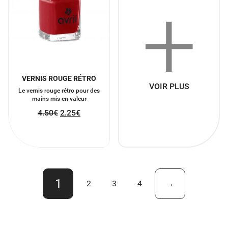
+
VERNIS ROUGE RÉTRO
VOIR PLUS
Le vernis rouge rétro pour des
mains mis en valeur
4.50
€
2.25
€
1
2
3
4
→