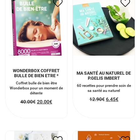
WONDERBOX COFFRET
MA SANTÉ AU NATUREL DE
BULLE DE BIEN ETRE *
P.GELIS IMBERT
Coffret bulle de bien être
60 recettes pour prendre soin de
Wonderbox pour un moment de
sa santé au naturel
détente
12.90
€
6.45
€
40.00
€
20.00
€
MA COSMÉTIQUE
MINIMALISTE DE
50 EXERCICES DE YOGA
P.DEHECQ
12.00
€
6.00
€