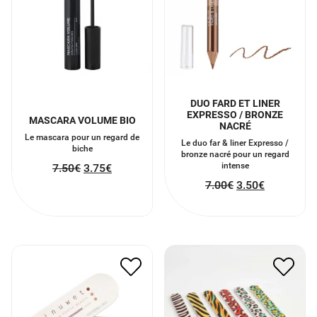
DUO FARD ET LINER
EXPRESSO / BRONZE
MASCARA VOLUME BIO
NACRÉ
Le mascara pour un regard de
Le duo far & liner Expresso /
biche
bronze nacré pour un regard
intense
7.50
€
3.75
€
7.00
€
3.50
€
ECO PALETTE NUDE
LIME
16.00
€
8.00
€
2.10
€
1.05
€