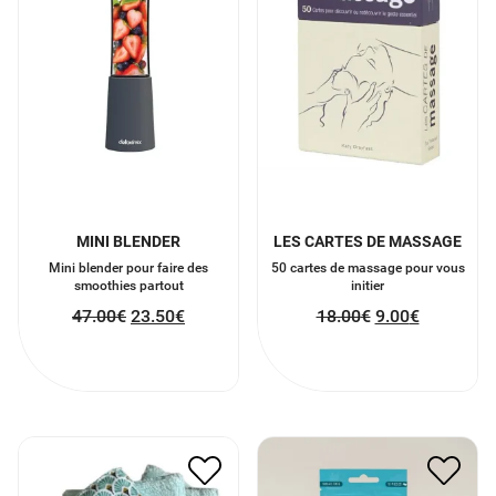
MINI BLENDER
LES CARTES DE MASSAGE
Mini blender pour faire des
50 cartes de massage pour vous
smoothies partout
initier
47.00
€
23.50
€
18.00
€
9.00
€
LINGETTES
CHEWING GUM AU CBD
RÉUTILISABLES
9.00
€
4.50
€
15.00
€
7.50
€