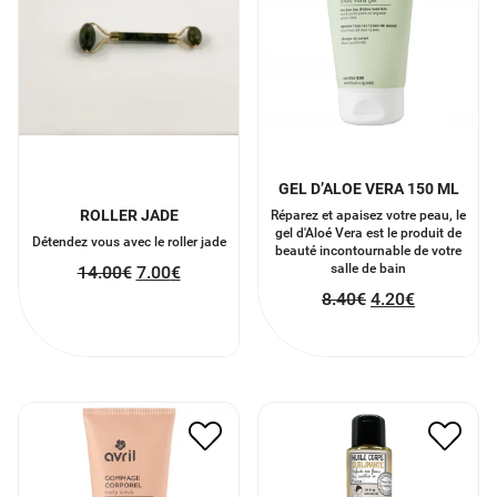
GEL D’ALOE VERA 150 ML
ROLLER JADE
Réparez et apaisez votre peau, le
gel d'Aloé Vera est le produit de
Détendez vous avec le roller jade
beauté incontournable de votre
salle de bain
14.00
€
7.00
€
8.40
€
4.20
€
HUILE POUR LE CORPS
GOMMAGE CORPOREL
SUBLIMANTE
8.00
€
4.00
€
16.00
€
8.00
€