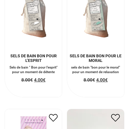
SELS DE BAIN BON POUR
SELS DE BAIN BON POUR LE
L’ESPRIT
MORAL
Sels de bain " Bon pour l'esprit"
sels de bain "bon pour le moral"
pour un moment de détente
pour un moment de relaxation
8.00
€
4.00
€
8.00
€
4.00
€
TABLETTE CHOCOLAT
GHA SHA JADE
EFFERVESCENTE
13.00
€
6.50
€
10.00
€
5.00
€