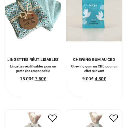
LINGETTES RÉUTILISABLES
CHEWING GUM AU CBD
Lingettes réutilisables pour un
Chewing gum au CBD pour un
geste éco responsable
effet relaxant
15.00
€
7.50
€
9.00
€
4.50
€
SELS DE BAIN BON POUR
SELS DE BAIN BON POUR
L’ESPRIT
LE MORAL
8.00
€
4.00
€
8.00
€
4.00
€