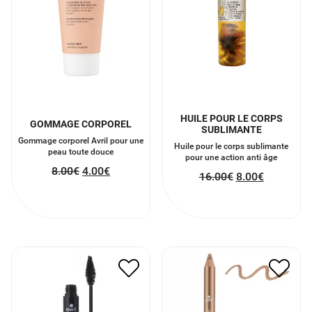
HUILE POUR LE CORPS
GOMMAGE CORPOREL
SUBLIMANTE
Gommage corporel Avril pour une
Huile pour le corps sublimante
peau toute douce
pour une action anti âge
8.00
€
4.00
€
16.00
€
8.00
€
DUO FARD ET LINER
MASCARA VOLUME BIO
EXPRESSO / BRONZE
7.50
€
3.75
€
NACRÉ
7.00
€
3.50
€