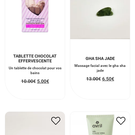
TABLETTE CHOCOLAT
GHA SHA JADE
EFFERVESCENTE
Massage facial avec le gha sha
Un tablette de chocolat pour vos
jade
bains
13.00
€
6.50
€
10.00
€
5.00
€
ROLLER JADE
GEL D’ALOE VERA 150 ML
14.00
€
7.00
€
8.40
€
4.20
€