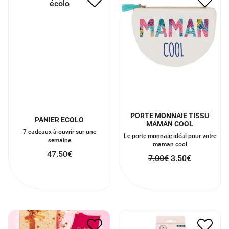
PORTE MONNAIE TISSU
PANIER ECOLO
MAMAN COOL
7 cadeaux à ouvrir sur une
Le porte monnaie idéal pour votre
semaine
maman cool
47.50
€
7.00
€
3.50
€
CHAUSSETTES SUPER
CHAUSSETTES PARFAITE
MAMAN
DE LA TETE AUX PIEDS
9.00
€
4.50
€
8.00
€
4.00
€