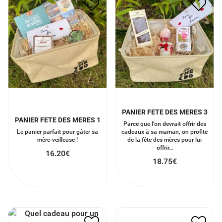
PANIER FETE DES MERES 3
PANIER FETE DES MERES 1
Parce que l’on devrait offrir des
Le panier parfait pour gâter sa
cadeaux à sa maman, on profite
mère-veilleuse !
de la fête des mères pour lui
offrir…
16.20
€
18.75
€
PORTE MONNAIE TISSU
PANIER ECOLO
MAMAN COOL
47.50
€
7.00
€
3.50
€