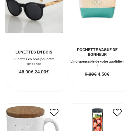
POCHETTE VAGUE DE
LUNETTES EN BOIS
BONHEUR
Lunettes en bois pour etre
L'indispensable de votre quotidien
tendance
!
48.00
€
24.00
€
9.00
€
4.50
€
MUG GOOD VIBES
MINI BLENDER
10.00
€
5.00
€
47.00
€
23.50
€