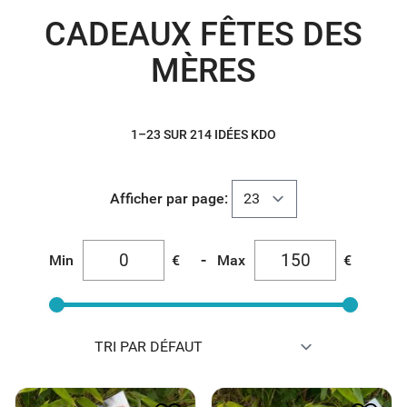
CADEAUX FÊTES DES
MÈRES
1–23 SUR 214 IDÉES KDO
Afficher par page:
-
Min
€
Max
€
PANIER FETE DES MERES
PANIER FETE DES MERES
1
3
16.20
€
18.75
€