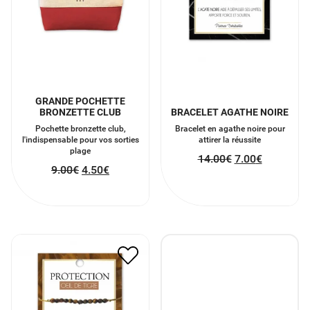
GRANDE POCHETTE
BRONZETTE CLUB
BRACELET AGATHE NOIRE
Pochette bronzette club,
Bracelet en agathe noire pour
l'indispensable pour vos sorties
attirer la réussite
plage
14.00
€
7.00
€
9.00
€
4.50
€
BRACELET OEIL DE TIGRE
14.00
€
7.00
€