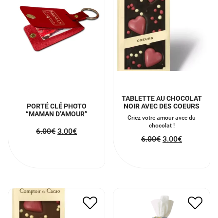
TABLETTE AU CHOCOLAT
PORTÉ CLÉ PHOTO
NOIR AVEC DES COEURS
“MAMAN D’AMOUR”
Criez votre amour avec du
chocolat !
6.00
€
3.00
€
6.00
€
3.00
€
TABLETTE AU CHOCOLAT
BAIN VAPEUR VISAGE
AU LAIT COEUR
JEUNESSE MIRACULEUSE
6.00
€
3.00
€
18.00
€
9.00
€