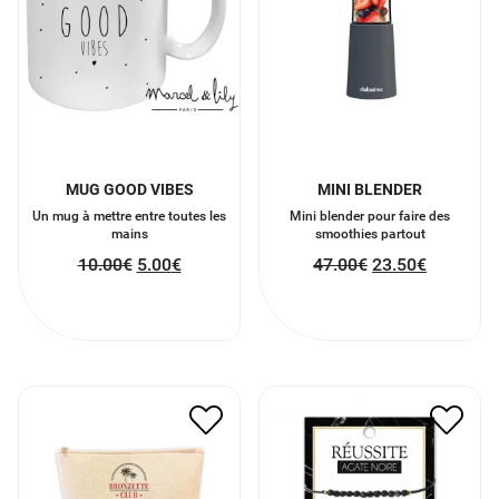
MUG GOOD VIBES
MINI BLENDER
Un mug à mettre entre toutes les
Mini blender pour faire des
mains
smoothies partout
10.00
€
5.00
€
47.00
€
23.50
€
GRANDE POCHETTE
BRACELET AGATHE
BRONZETTE CLUB
NOIRE
9.00
€
4.50
€
14.00
€
7.00
€