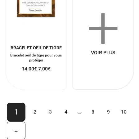
+
BRACELET OEIL DE TIGRE
VOIR PLUS
Bracelet oeil de tigre pour vous
protéger
14.00
€
7.00
€
1
2
3
4
…
8
9
10
→