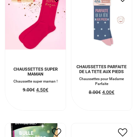
CHAUSSETTES PARFAITE
CHAUSSETTES SUPER
DE LA TETE AUX PIEDS
MAMAN
Chaussettes pour Madame
Chaussette super maman !
Parfaite
9.00
€
4.50
€
8.00
€
4.00
€
BOUGIE ARTISANALE
WONDERBOX COFFRET
SENTEUR ROCHER
BULLE DE BIEN ETRE *
PRALINÉ
40.00
€
20.00
€
16.00
€
8.00
€