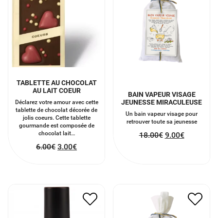
TABLETTE AU CHOCOLAT
AU LAIT COEUR
BAIN VAPEUR VISAGE
JEUNESSE MIRACULEUSE
Déclarez votre amour avec cette
tablette de chocolat décorée de
Un bain vapeur visage pour
jolis coeurs. Cette tablette
retrouver toute sa jeunesse
gourmande est composée de
chocolat lait…
18.00
€
9.00
€
6.00
€
3.00
€
BAIN VAPEUR VISAGE
VERNIS ROUGE RÉTRO
DÉTOX
4.50
€
2.25
€
18.00
€
9.00
€