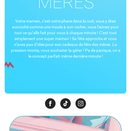
MÈRES
Votre maman, c’est votre phare dans la nuit, vous y êtes
accroché comme une moule à son rocher, vous l’aimez pour
tout ce qu’elle fait pour vous à chaque minute ! C’est tout
simplement une super maman ! Sa fête approche et vous
n’avez pas d’idée pour son cadeaux de fête des mères. La
pression monte, vous souhaiter la gâter ! Pa de panique, on a
le concept parfait même dernière minute !