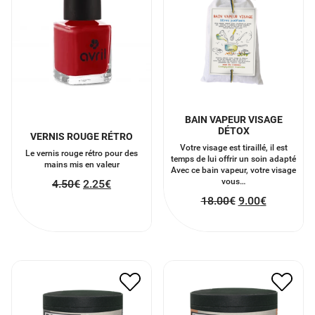
BAIN VAPEUR VISAGE
DÉTOX
VERNIS ROUGE RÉTRO
Votre visage est tiraillé, il est
Le vernis rouge rétro pour des
temps de lui offrir un soin adapté
mains mis en valeur
Avec ce bain vapeur, votre visage
vous…
4.50
€
2.25
€
18.00
€
9.00
€
BOUGIE 3 EN 1 SENTEUR
BOUGIE 3 EN 1 SENTEUR
MUSC
AGRUME
18.50
€
9.25
€
18.50
€
9.25
€