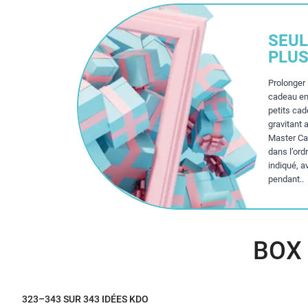
SEUL
PLUS
Prolonger 
cadeau en
petits ca
gravitant 
Master Cad
dans l’ord
indiqué, a
pendant..
BOX
323–343 SUR 343 IDÉES KDO