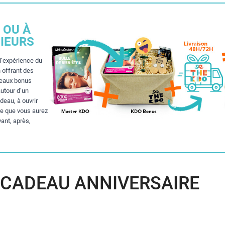
 OU À
IEURS
l’expérience du
 offrant des
deaux bonus
autour d’un
eau, à ouvrir
re que vous aurez
vant, après,
 CADEAU ANNIVERSAIRE