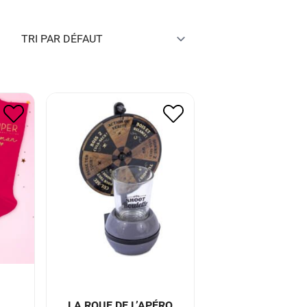
PER
LA ROUE DE L’APÉRO
11.00
€
5.50
€
LA ROUE DE L’APÉRO