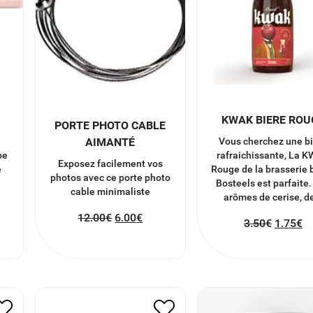
KWAK BIERE ROU
PORTE PHOTO CABLE
AIMANTÉ
Vous cherchez une b
be
rafraichissante, La 
Exposez facilement vos
e
Rouge de la brasserie 
photos avec ce porte photo
Bosteels est parfaite.
cable minimaliste
arômes de cerise, d
12.00
€
6.00
€
3.50
€
1.75
€
E
SAVON À FROID
GUMMIES BEAU
TENDRESSE
20.00
€
10.00
€
7.00
€
3.50
€