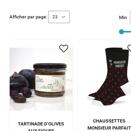
Afficher par page:
Min
TARTINADE D’OLIVES
CHAUSSETTES
AUX FIGUES
MONSIEUR PARFAIT
6.50
€
3.25
€
9.00
€
4.50
€
CHAUSSETTES
TARTINADE D’OLIVES
MONSIEUR PARFAIT
AUX FIGUES