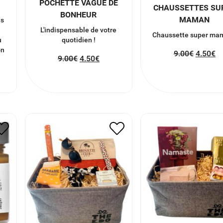
POCHETTE VAGUE DE
CHAUSSETTES SU
BONHEUR
MAMAN
es
L'indispensable de votre
Chaussette super mam
u
quotidien !
on
9.00
€
4.50
€
9.00
€
4.50
€
 À
PANIER ACCESSOIRES
PANIER DECO
DE MODE
59.75
€
46.55
€