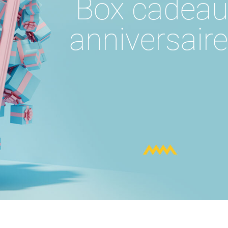
Box cadea
anniversair