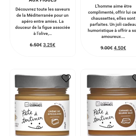
L’homme aime être
Découvrez toute les saveurs
complimenté, offrir lui c
de la Méditerranée pour un
chaussettes, elles sont
apéro entre amies. La
parfaites. Un joli cadea
douceur de la figue associée
humoristique à offrir a s
à l’olive,…
amoureux.…
6.50
€
3.25
€
9.00
€
4.50
€
CARAMEL AU BEURRE
PATE A TARTINER
LA FLEUR DE SEL DE
CREME DE SPECULOOS
GUÉRANDE
7.90
€
3.95
€
7.90
€
3.95
€