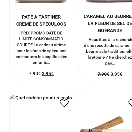
CARAMEL AU BEURRE
PATE A TARTINER
LA FLEUR DE SEL D
CREME DE SPECULOOS
GUÉRANDE
PRIX PROMO DATE DE
LIMITE CONSOMMATIO
Vous êtes à la recherc
COURTE Le cadeau ultime
d’une recette de caramel
pour les fans de spéculoos
beurre salé traditionnell
enchantera les papilles des
bretonne ? Ne cherche
enfants…
pas…
7.90
€
3.95
€
7.90
€
3.95
€
PANIER ECOLO
HAPPY LEMONADE
47.50
€
6.50
€
3.25
€