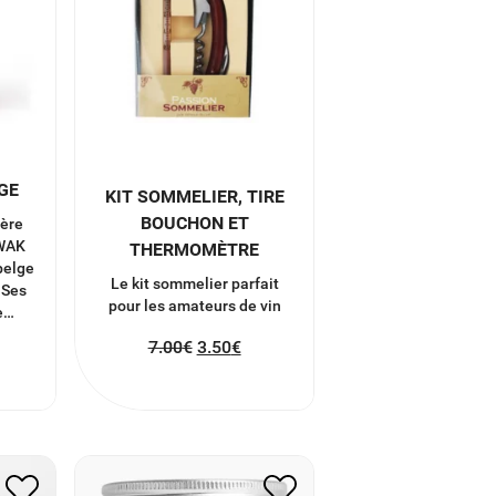
GE
KIT SOMMELIER, TIRE
BOUCHON ET
ière
KWAK
THERMOMÈTRE
belge
Le kit sommelier parfait
 Ses
pour les amateurs de vin
e…
7.00
€
3.50
€
TE
GUMMIES ENERGIE
20.00
€
10.00
€