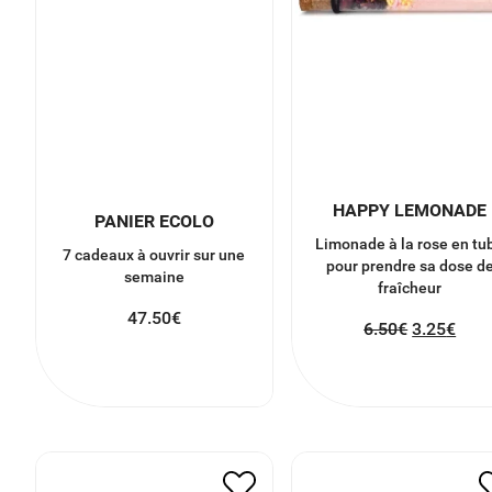
HAPPY LEMONADE
PANIER ECOLO
Limonade à la rose en tu
7 cadeaux à ouvrir sur une
pour prendre sa dose d
semaine
fraîcheur
47.50
€
6.50
€
3.25
€
MUG DÉSOLÉE D’ÊTRE
SEL DE BAIN AMAND
PARFAITE
DOUCE
7.00
€
3.50
€
8.00
€
4.00
€