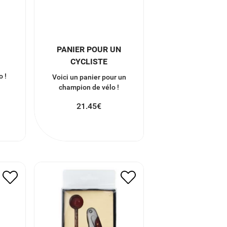
PANIER POUR UN
CYCLISTE
o !
Voici un panier pour un
champion de vélo !
21.45
€
KIT SOMMELIER, TIRE
GE
BOUCHON ET
THERMOMÈTRE
7.00
€
3.50
€