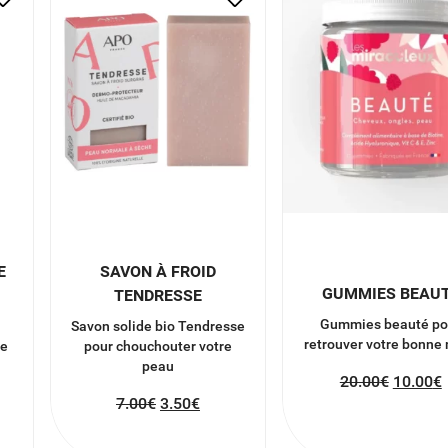
E
SAVON À FROID
GUMMIES BEAU
TENDRESSE
Gummies beauté po
Savon solide bio Tendresse
retrouver votre bonne
de
pour chouchouter votre
peau
20.00
€
10.00
€
7.00
€
3.50
€