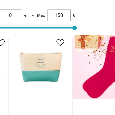
-
€
Max
€
POCHETTE VAGUE DE
CHAUSSETTES SU
BONHEUR
MAMAN
9.00
€
4.50
€
9.00
€
4.50
€