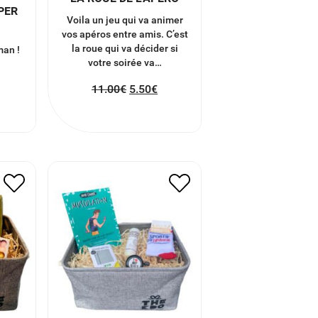
PER
Voila un jeu qui va animer
vos apéros entre amis. C’est
la roue qui va décider si
an !
votre soirée va…
11.00
€
5.50
€
PANIER POUR UN
CYCLISTE
21.45
€