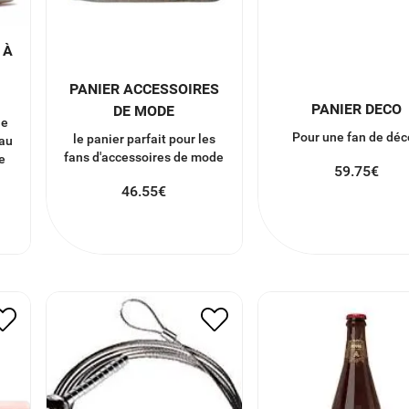
 À
E
PANIER ACCESSOIRES
PANIER DECO
DE MODE
he
Pour une fan de déc
le panier parfait pour les
 au
fans d'accessoires de mode
e
59.75
€
z
46.55
€
PORTE PHOTO CABLE
KWAK BIERE ROU
AIMANTÉ
3.50
€
1.75
€
12.00
€
6.00
€