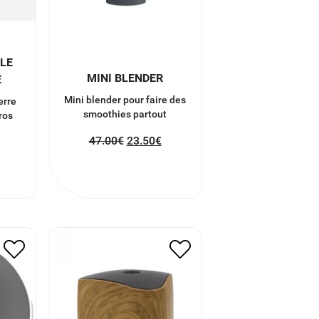
LLE
MINI BLENDER
E
Mini blender pour faire des
erre
smoothies partout
ros
47.00
€
23.50
€
CTÉ
DIFFUSEUR D’HUILES
ESSENTIELLES
45.00
€
22.50
€