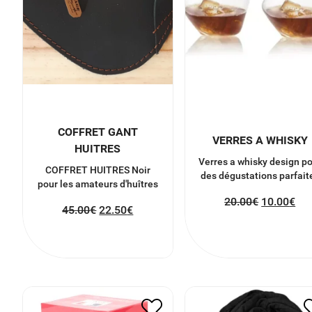
COFFRET GANT
VERRES A WHISKY
HUITRES
Verres a whisky design p
COFFRET HUITRES Noir
des dégustations parfait
pour les amateurs d'huîtres
20.00
€
10.00
€
45.00
€
22.50
€
PIGEON PIGEON
ECHARPE NOIR
27.00
€
13.50
€
25.00
€
12.50
€