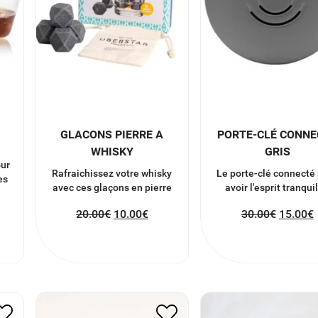
GLACONS PIERRE A
PORTE-CLÉ CONNE
WHISKY
GRIS
our
Rafraichissez votre whisky
Le porte-clé connecté
es
avec ces glaçons en pierre
avoir l'esprit tranquil
20.00
€
10.00
€
30.00
€
15.00
€
BRACELET OLFAC
TURBAN EN LAINE
HUILE ESSENTUE
12.00
€
6.00
€
32.00
€
16.00
€