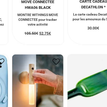
CARTE CADEA
MOVE CONNECTEE
DECATHLON *
HWA06 BLACK
La carte cadeau Deca
M
MONTRE WITHINGS MOVE
pour les amoureux du 
C,
CONNECTEE pour tracker
lez
votre activité
30.00
€
105.50
€
52.75
€
NI
PLAT EN BOUTEIL
BATON LUMINEUX
VERRE RECYCL
50.00
€
25.00
€
25.00
€
12.50
€