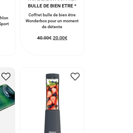
U
BULLE DE BIEN ETRE *
Coffret bulle de bien être
thlon
Wonderbox pour un moment
Sport
de détente
40.00
€
20.00
€
LE
MINI BLENDER
E
47.00
€
23.50
€