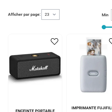
Afficher par page:
Min
IMPRIMANTE FUJIFI
ENCEINTE PORTABLE
INSTA MINI DUSKI
MARSHALL EMBERTON
BLANC
152.00
€
76.00
€
120.00
€
60.00
€
IMPRIMANTE FUJIFI
ENCEINTE PORTABLE