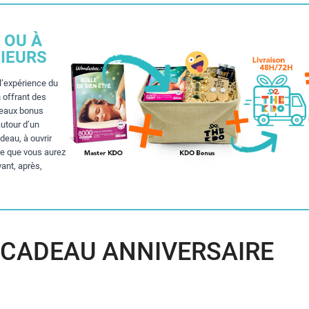
 OU À
IEURS
l’expérience du
 offrant des
deaux bonus
autour d’un
eau, à ouvrir
re que vous aurez
vant, après,
 CADEAU ANNIVERSAIRE