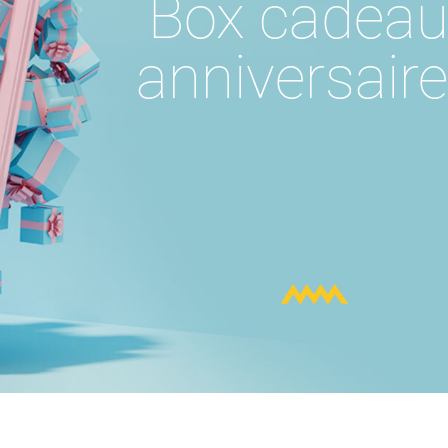
Box cadea
anniversair