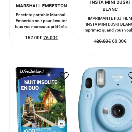
INSTA MINI DUSKI
MARSHALL EMBERTON
BLANC
Enceinte portable Marshall
IMPRIMANTE FUJIFIL
Emberton noir pour écouter
INSTA MINI DUSKI BLAN
tous vos morceaux préférés.
imprimez quand vous vou
152.00
€
76.00
€
120.00
€
60.00
€
WONDERBOX COFFRET
FUJIFILM INSTAX MI
NUIT INSOLITE EN DUO *
11
70.00
€
35.00
€
84.00
€
42.00
€