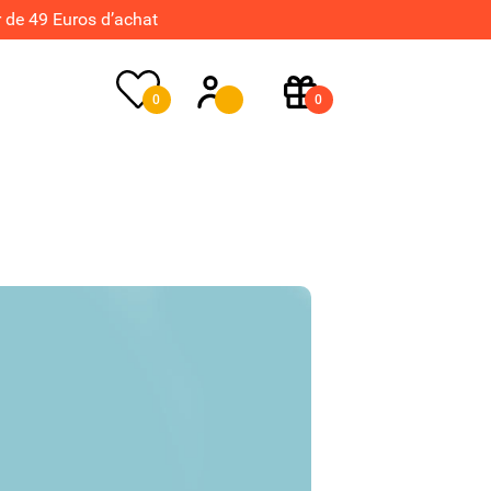
de 49 Euros d’achat
0
0