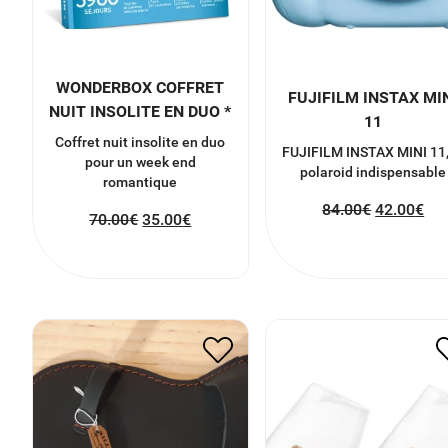
WONDERBOX COFFRET
FUJIFILM INSTAX MI
NUIT INSOLITE EN DUO *
11
Coffret nuit insolite en duo
FUJIFILM INSTAX MINI 11,
pour un week end
polaroid indispensable
romantique
84.00
€
42.00
€
70.00
€
35.00
€
COFFRET GANT
VERRES A WHISKY
HUITRES
20.00
€
10.00
€
45.00
€
22.50
€