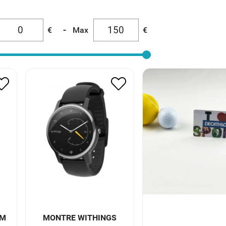
-
€
Max
€
LM
MONTRE WITHINGS
CARTE CADEA
MOVE CONNECTEE
DECATHLON *
HWA06 BLACK
30.00
€
105.50
€
52.75
€
LM
MONTRE WITHINGS