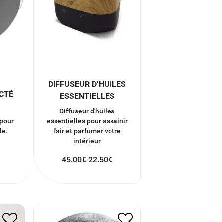
DIFFUSEUR D’HUILES
CTÉ
ESSENTIELLES
Diffuseur d'huiles
 pour
essentielles pour assainir
le.
l'air et parfumer votre
intérieur
45.00
€
22.50
€
TIF
PUZZLE CIRCULAIRE
LLE
LUNE 500 PIECES
22.00
€
11.00
€