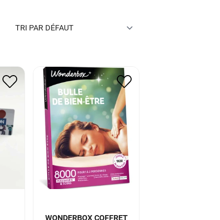
U
WONDERBOX COFFRET
BULLE DE BIEN ETRE *
40.00
€
20.00
€
WONDERBOX COFFRET