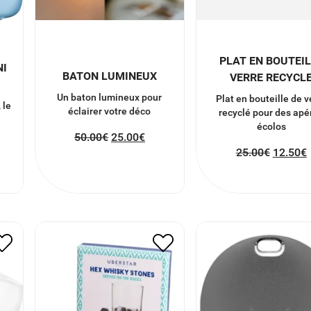
PLAT EN BOUTEI
NI
BATON LUMINEUX
VERRE RECYCL
Un baton lumineux pour
Plat en bouteille de v
 le
éclairer votre déco
recyclé pour des apé
écolos
50.00
€
25.00
€
25.00
€
12.50
€
GLACONS PIERRE A
PORTE-CLÉ CONNE
WHISKY
GRIS
20.00
€
10.00
€
30.00
€
15.00
€