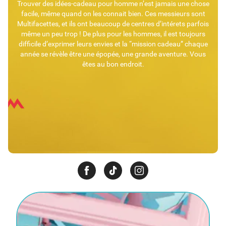
Trouver des idées-cadeau pour homme n’est jamais une chose
facile, même quand on les connait bien. Ces messieurs sont
Multifacettes, et ils ont beaucoup de centres d’intérets parfois
même un peu trop ! De plus pour les hommes, il est toujours
difficile d’exprimer leurs envies et la “mission cadeau” chaque
année se révèle être une épopée, une grande aventure. Vous
êtes au bon endroit.