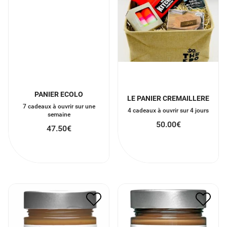
PANIER ECOLO
LE PANIER CREMAILLERE
7 cadeaux à ouvrir sur une
4 cadeaux à ouvrir sur 4 jours
semaine
50.00
€
47.50
€
CARAMEL AU BEURRE À
PATE A TARTINER LAIT
LA FLEUR DE SEL DE
ET NOISETTE
GUÉRANDE
7.90
€
3.95
€
7.90
€
3.95
€