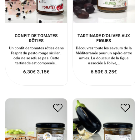
CONFIT DE TOMATES
TARTINADE D’OLIVES AUX
RÔTIES
FIGUES
Un confit de tomates rôties dans
Découvrez toute les saveurs de la
l’esprit du pesto rouge sicilien,
Méditerranée pour un apéro entre
cela ne se refuse pas. Cette
amies. La douceur de la figue
tartinade est composée…
associée à l’olive,…
6.30
€
3.15
€
6.50
€
3.25
€
TARTINADE AUBERGINE
RILLETTES DE POULET
CONFITES À LA
ÉPICÉ
CORIANDRE
6.90
€
3.45
€
6.50
€
3.25
€