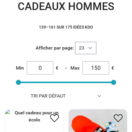
CADEAUX HOMMES
139–161 SUR 175 IDÉES KDO
Afficher par page:
-
Min
€
Max
€
PANIER ECOLO
LE PANIER CREMAILLERE
47.50
€
50.00
€