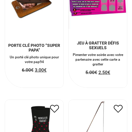
JEU À GRATTER DÉFIS
PORTE CLÉ PHOTO “SUPER
SEXUELS
PAPA”
Pimenter votre soirée avec votre
Un porté clé photo unique pour
partenaire avec cette carte a
votre pap94
gratter
6.00
€
3.00
€
5.00
€
2.50
€
CHAUSSETTES
KARMA PENDULE
MONSIEUR PARFAIT
7.00
€
3.50
€
9.00
€
4.50
€