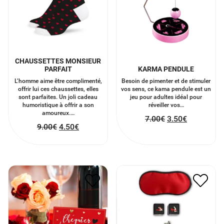
CHAUSSETTES MONSIEUR
PARFAIT
KARMA PENDULE
L’homme aime être complimenté,
Besoin de pimenter et de stimuler
offrir lui ces chaussettes, elles
vos sens, ce kama pendule est un
sont parfaites. Un joli cadeau
jeu pour adultes idéal pour
humoristique à offrir a son
réveiller vos…
amoureux.…
7.00
€
3.50
€
9.00
€
4.50
€
CHÉQUIER DES
KIT SEXY
AMOUREUX
10.00
€
5.00
€
3.50
€
1.75
€