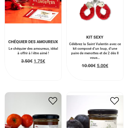
KIT SEXY
CHÉQUIER DES AMOUREUX
Célébrez la Saint Valentin avec ce
Le chéquier des amoureux, idéal
kit composé d’un loup, d’une
à offrir à l être aimé !
paire de menottes et de 2 dés Il
vous…
3.50
€
1.75
€
10.00
€
5.00
€
CONFIT DE TOMATES
TARTINADE D’OLIVES
RÔTIES
AUX FIGUES
6.30
€
3.15
€
6.50
€
3.25
€