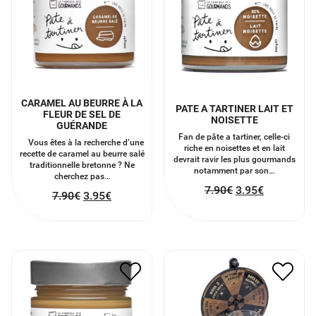
CARAMEL AU BEURRE À LA
PATE A TARTINER LAIT ET
FLEUR DE SEL DE
NOISETTE
GUÉRANDE
Fan de pâte a tartiner, celle-ci
Vous êtes à la recherche d’une
riche en noisettes et en lait
recette de caramel au beurre salé
devrait ravir les plus gourmands
traditionnelle bretonne ? Ne
notamment par son…
cherchez pas…
7.90
€
3.95
€
7.90
€
3.95
€
PATE A TARTINER CREME
LA ROUE DE L’APÉRO
DE SPECULOOS
11.00
€
5.50
€
7.90
€
3.95
€