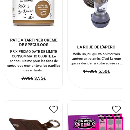
PATE A TARTINER CREME
DE SPECULOOS
LA ROUE DE L’APÉRO
PRIX PROMO DATE DE LIMITE
Voila un jeu qui va animer vos
CONSOMMATIO COURTE Le
apéros entre amis. C’est la roue
cadeau ultime pour les fans de
qui va décider si votre soirée va…
spéculoos enchantera les papilles
des enfants…
11.00
€
5.50
€
7.90
€
3.95
€
PORTE CLÉ PHOTO
JEU À GRATTER DÉFIS
“SUPER PAPA”
SEXUELS
6.00
€
3.00
€
5.00
€
2.50
€