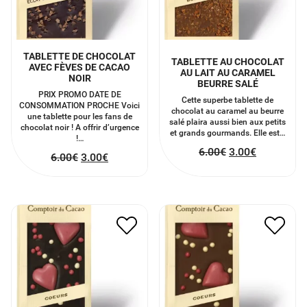
TABLETTE DE CHOCOLAT
TABLETTE AU CHOCOLAT
AVEC FÈVES DE CACAO
AU LAIT AU CARAMEL
NOIR
BEURRE SALÉ
PRIX PROMO DATE DE
Cette superbe tablette de
CONSOMMATION PROCHE Voici
chocolat au caramel au beurre
une tablette pour les fans de
salé plaira aussi bien aux petits
chocolat noir ! A offrir d’urgence
et grands gourmands. Elle est…
!…
6.00
€
3.00
€
6.00
€
3.00
€
TABLETTE AU CHOCOLAT
TABLETTE AU CHOCOLAT
NOIR AVEC DES COEURS
AU LAIT COEUR
6.00
€
3.00
€
6.00
€
3.00
€