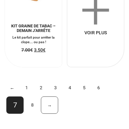
+
KIT GRAINE DE TABAC –
DEMAIN J’ARRÊTE
VOIR PLUS
Le kit parfait pour arrêter la
clope.... ou pas !
7.00
€
3.50
€
←
1
2
3
4
5
6
7
8
→