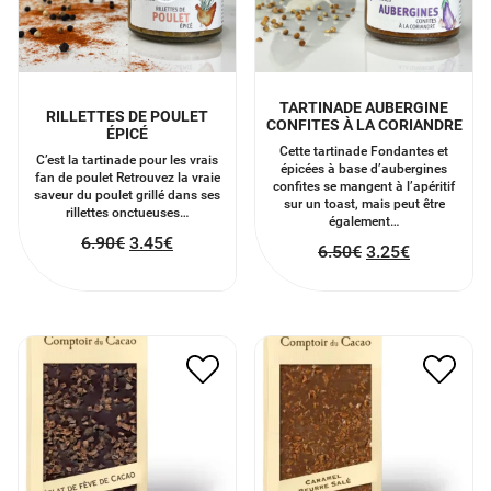
TARTINADE AUBERGINE
RILLETTES DE POULET
CONFITES À LA CORIANDRE
ÉPICÉ
Cette tartinade Fondantes et
C’est la tartinade pour les vrais
épicées à base d’aubergines
fan de poulet Retrouvez la vraie
confites se mangent à l’apéritif
saveur du poulet grillé dans ses
sur un toast, mais peut être
rillettes onctueuses…
également…
6.90
€
3.45
€
6.50
€
3.25
€
TABLETTE DE CHOCOLAT
TABLETTE AU CHOCOLAT
AVEC FÈVES DE CACAO
AU LAIT AU CARAMEL
NOIR
BEURRE SALÉ
6.00
€
3.00
€
6.00
€
3.00
€