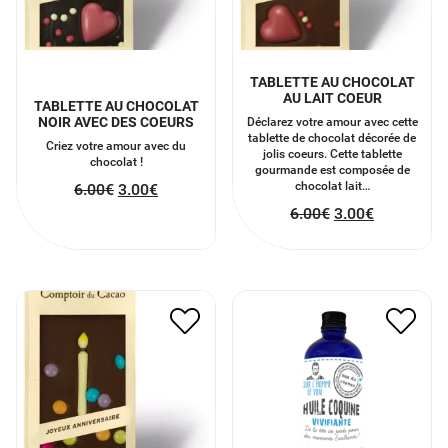
TABLETTE AU CHOCOLAT
AU LAIT COEUR
TABLETTE AU CHOCOLAT
NOIR AVEC DES COEURS
Déclarez votre amour avec cette
tablette de chocolat décorée de
Criez votre amour avec du
jolis coeurs. Cette tablette
chocolat !
gourmande est composée de
chocolat lait…
6.00
€
3.00
€
6.00
€
3.00
€
TABLETTE CHOCOLAT
HUILE COQUINE
NOIR JOYEUX
VIVIFIANTE
ANNIVERSAIRE
17.00
€
8.50
€
6.00
€
3.00
€