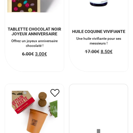
TABLETTE CHOCOLAT NOIR
HUILE COQUINE VIVIFIANTE
JOYEUX ANNIVERSAIRE
Une huile vivifiante pour ses
Offrez un joyeux anniversaire
messieurs !
chocolaté !
17.00
€
8.50
€
6.00
€
3.00
€
KIT GRAINE DE TABAC –
DEMAIN J’ARRÊTE
7.00
€
3.50
€