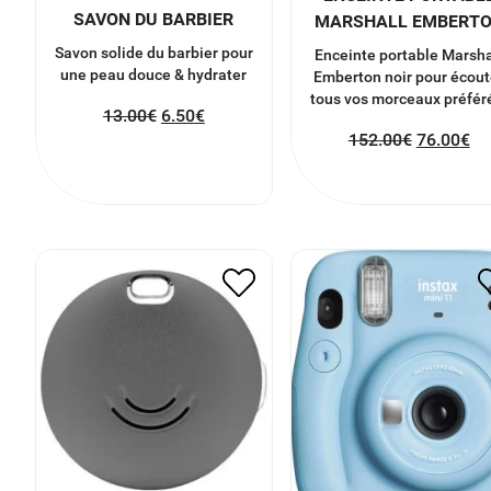
SAVON DU BARBIER
MARSHALL EMBERT
Savon solide du barbier pour
Enceinte portable Marsha
une peau douce & hydrater
Emberton noir pour écout
tous vos morceaux préfér
13.00
€
6.50
€
152.00
€
76.00
€
PORTE-CLÉ CONNECTÉ
FUJIFILM INSTAX MI
GRIS
11
30.00
€
15.00
€
84.00
€
42.00
€