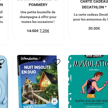
CARTE CADEA
ON
POMMERY
DECATHLON *
ll
Une petite bouteille de
La carte cadeau Deca
er
champagne à offrir pour
pour les amoureux du 
és.
toutes les occasions !
30.00
€
14.50
€
7.25
€
MON CAHIER
NI
WONDERBOX COFFRET
MUSCULATION D
NUIT INSOLITE EN DUO *
F.MENGUY
70.00
€
35.00
€
7.90
€
3.95
€