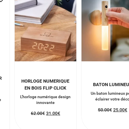
R
HORLOGE NUMERIQUE
BATON LUMINE
EN BOIS FLIP CLICK
Un baton lumineux p
L'horloge numérique design
éclairer votre déc
e
innovante
50.00
€
25.00
€
62.00
€
31.00
€