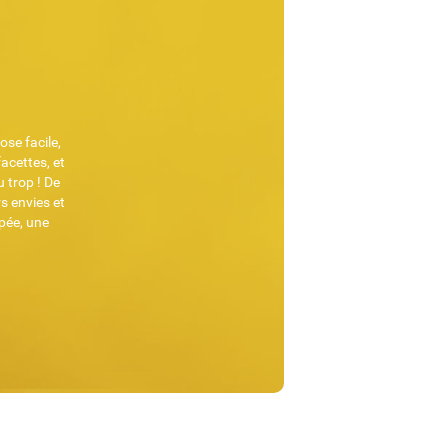
se facile,
acettes, et
 trop ! De
rs envies et
pée, une