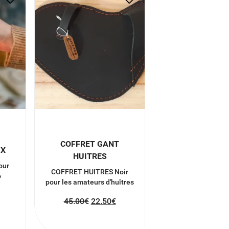
COFFRET GANT
UX
HUITRES
our
COFFRET HUITRES Noir
o
pour les amateurs d'huîtres
45.00
€
22.50
€