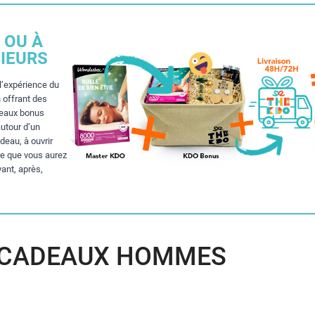
 OU À
IEURS
l’expérience du
 offrant des
deaux bonus
autour d’un
eau, à ouvrir
re que vous aurez
vant, après,
CADEAUX HOMMES