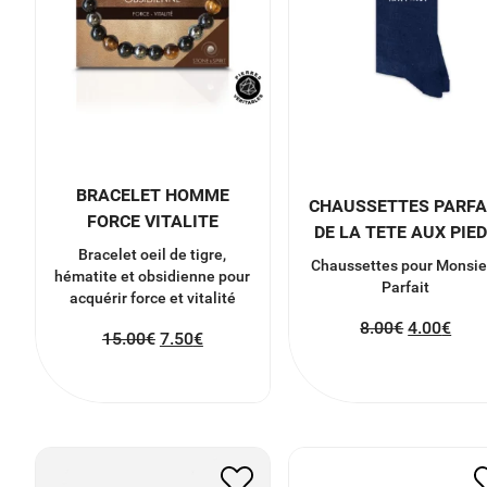
BRACELET HOMME
CHAUSSETTES PARFA
FORCE VITALITE
DE LA TETE AUX PIE
Bracelet oeil de tigre,
Chaussettes pour Monsie
hématite et obsidienne pour
Parfait
acquérir force et vitalité
8.00
€
4.00
€
15.00
€
7.50
€
PLAT EN BOUTEILLE
PORTE-CARTES POU
VERRE RECYCLE
SMARTPHONE
25.00
€
12.50
€
9.00
€
4.50
€