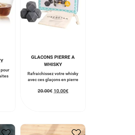
GLACONS PIERRE A
KY
WHISKY
 pour
Rafraichissez votre whisky
aites
avec ces glaçons en pierre
20.00
€
10.00
€
COFFRET GANT
UX
HUITRES
45.00
€
22.50
€