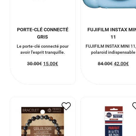
PORTE-CLÉ CONNECTÉ
FUJIFILM INSTAX MI
GRIS
11
Le porte-clé connecté pour
FUJIFILM INSTAX MINI 11,
avoir l'esprit tranquille.
polaroid indispensable
30.00
€
15.00
€
84.00
€
42.00
€
BRACELET HOMME
CHAUSSETTES PARFA
FORCE VITALITE
DE LA TETE AUX PIE
15.00
€
7.50
€
8.00
€
4.00
€