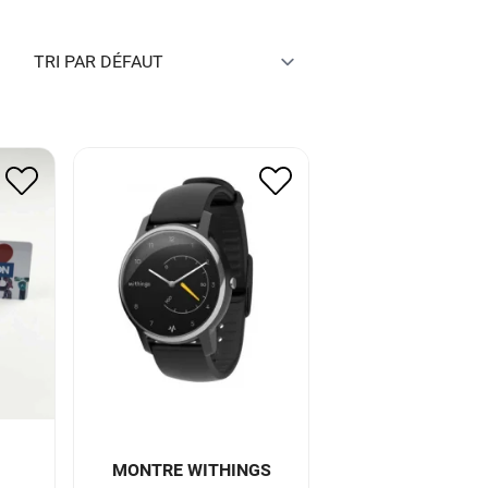
MONTRE WITHINGS
U
MOVE CONNECTEE
HWA06 BLACK
105.50
€
52.75
€
MONTRE WITHINGS