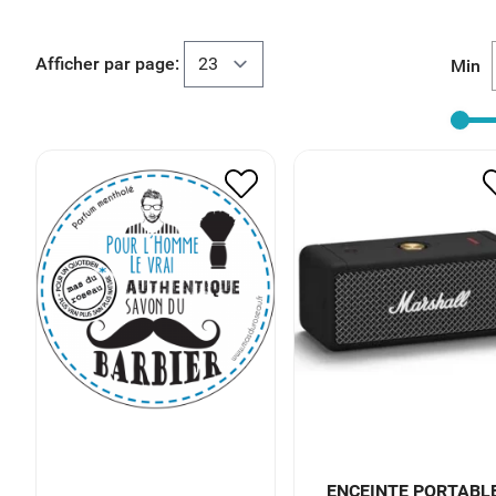
Afficher par page:
Min
ENCEINTE PORTABL
SAVON DU BARBIER
MARSHALL EMBERT
13.00
€
6.50
€
152.00
€
76.00
€
ENCEINTE PORTABL