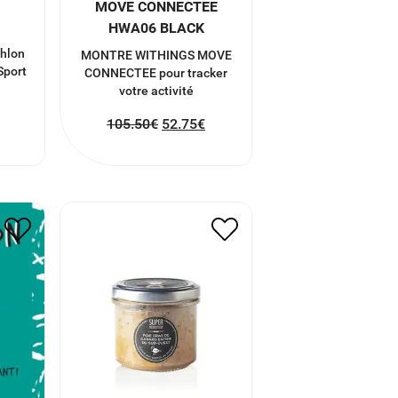
U
MOVE CONNECTEE
HWA06 BLACK
thlon
MONTRE WITHINGS MOVE
Sport
CONNECTEE pour tracker
votre activité
105.50
€
52.75
€
E
FOIE GRAS 90G
16.50
€
8.25
€