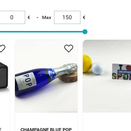
-
€
Max
€
E
CHAMPAGNE BLUE POP
CARTE CADEA
ON
POMMERY
DECATHLON *
14.50
€
7.25
€
30.00
€
E
CHAMPAGNE BLUE POP