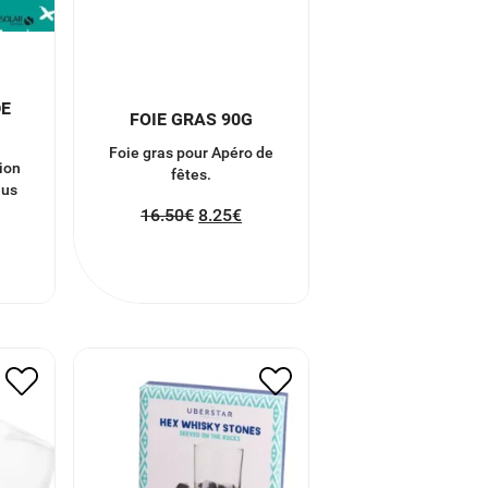
DE
FOIE GRAS 90G
Foie gras pour Apéro de
ion
fêtes.
lus
16.50
€
8.25
€
GLACONS PIERRE A
KY
WHISKY
20.00
€
10.00
€