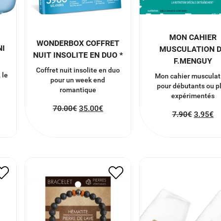
MON CAHIER
WONDERBOX COFFRET
NI
MUSCULATION 
NUIT INSOLITE EN DUO *
F.MENGUY
Coffret nuit insolite en duo
 le
Mon cahier musculat
pour un week end
pour débutants ou p
romantique
expérimentés
70.00
€
35.00
€
7.90
€
3.95
€
IT
BRACELET HOMME
VERRES A WHIS
DS
ENERGIE ET REUSSITE
20.00
€
10.00
€
15.00
€
7.50
€