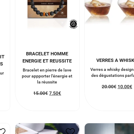
BRACELET HOMME
IT
VERRES A WHIS
ENERGIE ET REUSSITE
DS
Verres a whisky design
Bracelet en pierre de lave
ur
des dégustations parf
pour appporter l'énergie et
la réussite
20.00
€
10.00
€
15.00
€
7.50
€
R
HORLOGE NUMERIQUE
BATON LUMINE
EN BOIS FLIP CLICK
50.00
€
25.00
€
62.00
€
31.00
€