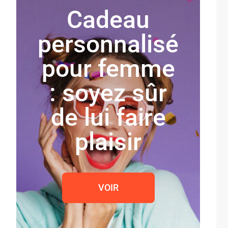
Cadeau
personnalisé
pour femme
: soyez sûr
de lui faire
plaisir
VOIR