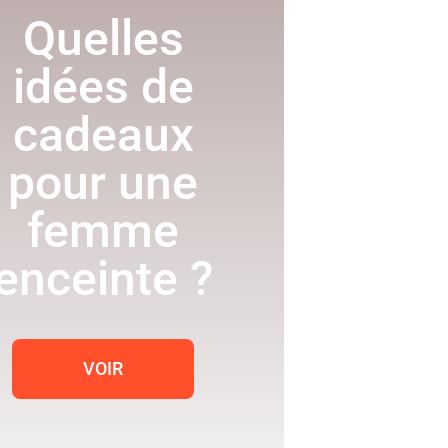
Quelles
idées de
cadeaux
pour une
femme
enceinte ?
VOIR