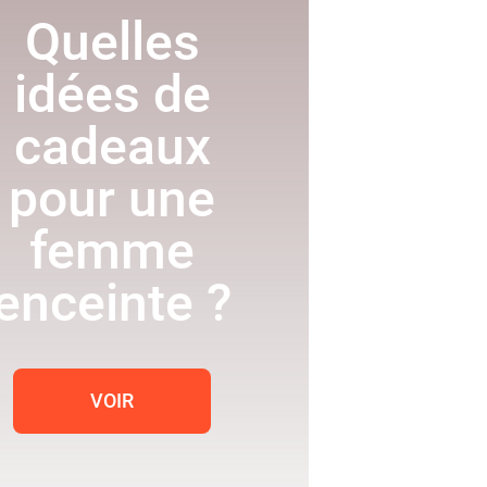
Quelles
idées de
cadeaux
pour une
femme
enceinte ?
VOIR