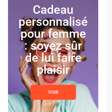
Cadeau
personnalisé
pour femme
: soyez sûr
de lui faire
plaisir
VOIR