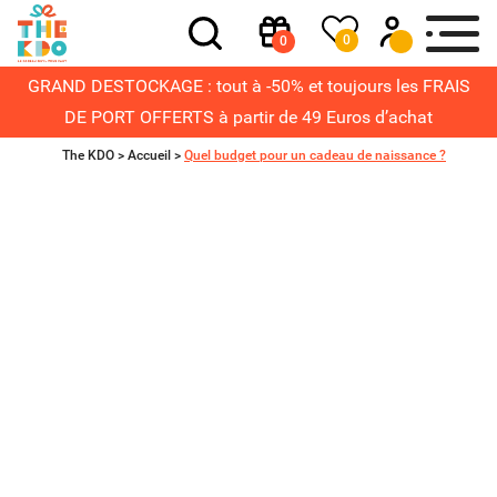
0
0
GRAND DESTOCKAGE : tout à -50% et toujours les FRAIS
DE PORT OFFERTS à partir de 49 Euros d’achat
The KDO >
Accueil
>
Quel budget pour un cadeau de naissance ?
Quel budget
pour un