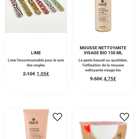
MOUSSE NETTOYANTE
LIME
VISAGE BIO 150 ML
Lime l'incontournable pour le soin
Le geste beauté au quotidien,
des ongles.
l'utilisation de la mousse
nettoyante visage bio
2.10
€
1.05
€
9.50
€
4.75
€
POT BLANC TOMATE
GOMMAGE CORPOREL
CERISE
8.00
€
4.00
€
7.00
€
3.50
€