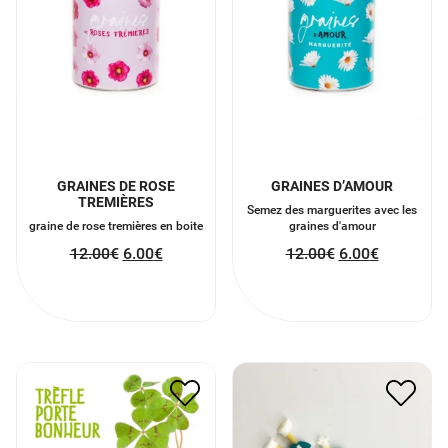
GRAINES DE ROSE
GRAINES D’AMOUR
TREMIÈRES
Semez des marguerites avec les
graine de rose tremières en boite
graines d'amour
12.00
€
6.00
€
12.00
€
6.00
€
CLÉ USB STYLE M&MS
KIT BONNE CHANCE
32G
5.50
€
2.75
€
12.00
€
6.00
€