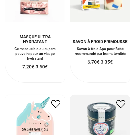
MASQUE ULTRA
HYDRATANT
SAVON À FROID FRIMOUSSE
Ce masque bio au supers
Savon à froid Apo pour Bébé
pouvoirs pour un visage
recommandé par les maternités
hydratant
6.70
€
3.35
€
7.20
€
3.60
€
MASQUE VISAGE PURETÉ
FLEUR DE SEL AUX 5
DÉTOX
BAIES
7.20
€
3.60
€
8.50
€
4.25
€