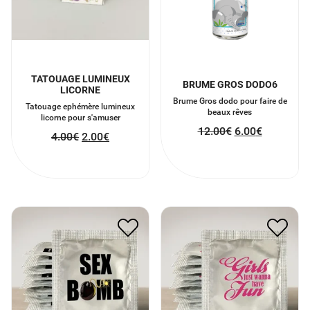
TATOUAGE LUMINEUX
BRUME GROS DODO6
LICORNE
Brume Gros dodo pour faire de
Tatouage ephémère lumineux
beaux rêves
licorne pour s'amuser
12.00
€
6.00
€
4.00
€
2.00
€
PRÉSERVATIF GIRLS
PRÉSERVATIF SEX BOMB
JUST WANNA HAVE FUN
2.00
€
1.00
€
2.00
€
1.00
€