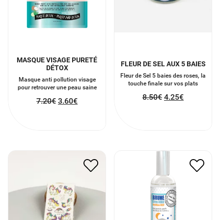
MASQUE VISAGE PURETÉ
FLEUR DE SEL AUX 5 BAIES
DÉTOX
Fleur de Sel 5 baies des roses, la
Masque anti pollution visage
touche finale sur vos plats
pour retrouver une peau saine
8.50
€
4.25
€
7.20
€
3.60
€
TATOUAGE LUMINEUX
BRUME GROS DODO6
LICORNE
12.00
€
6.00
€
4.00
€
2.00
€