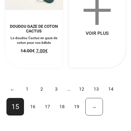
+
DOUDOU GAZE DE COTON
CACTUS
VOIR PLUS
Le doudou Cactus en gaze de
coton pour vos bébés
14.00
€
7.00
€
←
1
2
3
…
12
13
14
15
16
17
18
19
→