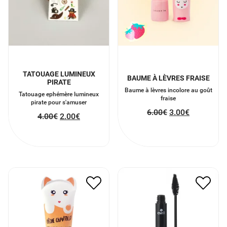
TATOUAGE LUMINEUX
BAUME À LÈVRES FRAISE
PIRATE
Baume à lèvres incolore au goût
Tatouage ephémère lumineux
fraise
pirate pour s'amuser
6.00
€
3.00
€
4.00
€
2.00
€
CRÈME MAIN PÊCHE
MASCARA VOLUME BIO
CHANTILLY
7.50
€
3.75
€
6.50
€
3.25
€