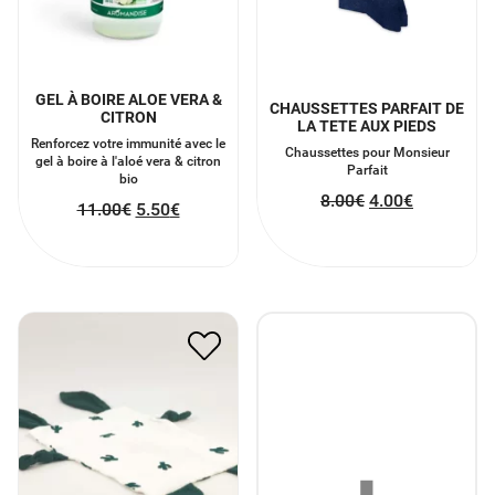
GEL À BOIRE ALOE VERA &
CHAUSSETTES PARFAIT DE
CITRON
LA TETE AUX PIEDS
Renforcez votre immunité avec le
Chaussettes pour Monsieur
gel à boire à l'aloé vera & citron
Parfait
bio
8.00
€
4.00
€
11.00
€
5.50
€
DOUDOU GAZE DE COTON
CACTUS
14.00
€
7.00
€