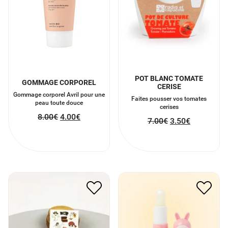
POT BLANC TOMATE
GOMMAGE CORPOREL
CERISE
Gommage corporel Avril pour une
Faites pousser vos tomates
peau toute douce
cerises
8.00
€
4.00
€
7.00
€
3.50
€
TATOUAGE LUMINEUX
BAUME À LÈVRES FRAISE
PIRATE
6.00
€
3.00
€
4.00
€
2.00
€