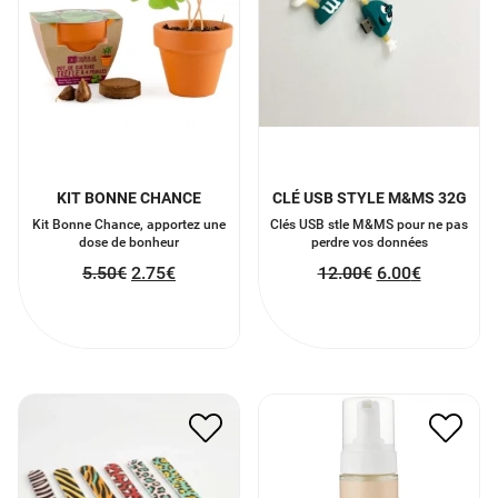
KIT BONNE CHANCE
CLÉ USB STYLE M&MS 32G
Kit Bonne Chance, apportez une
Clés USB stle M&MS pour ne pas
dose de bonheur
perdre vos données
5.50
€
2.75
€
12.00
€
6.00
€
MOUSSE NETTOYANTE
LIME
VISAGE BIO 150 ML
2.10
€
1.05
€
9.50
€
4.75
€