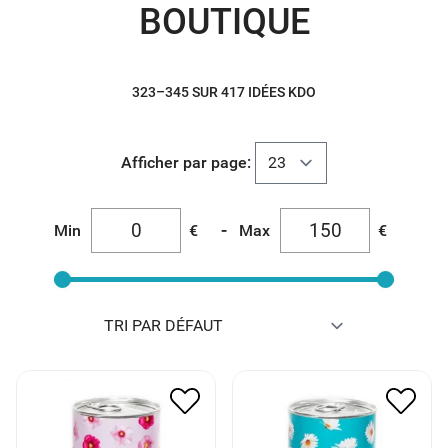
BOUTIQUE
323–345 SUR 417 IDÉES KDO
Afficher par page:
-
Min
€
Max
€
GRAINES DE ROSE
GRAINES D’AMOUR
TREMIÈRES
12.00
€
6.00
€
12.00
€
6.00
€