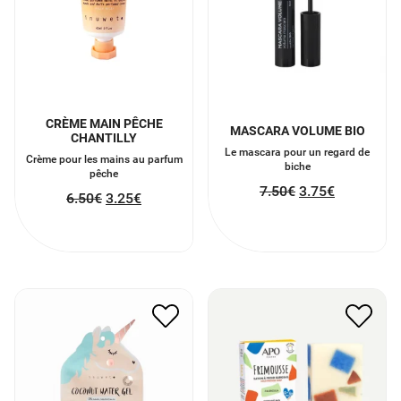
CRÈME MAIN PÊCHE
MASCARA VOLUME BIO
CHANTILLY
Le mascara pour un regard de
Crème pour les mains au parfum
biche
pêche
7.50
€
3.75
€
6.50
€
3.25
€
MASQUE ULTRA
SAVON À FROID
HYDRATANT
FRIMOUSSE
7.20
€
3.60
€
6.70
€
3.35
€