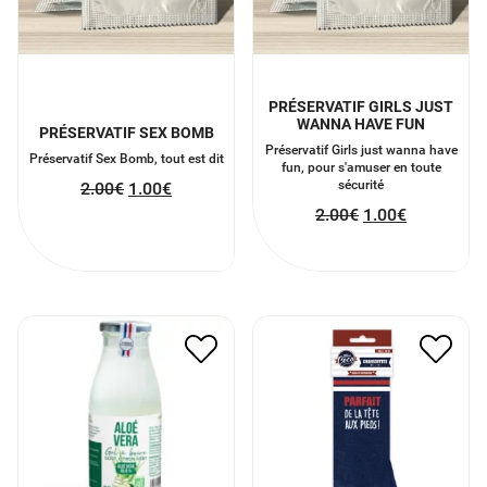
PRÉSERVATIF GIRLS JUST
WANNA HAVE FUN
PRÉSERVATIF SEX BOMB
Préservatif Girls just wanna have
Préservatif Sex Bomb, tout est dit
fun, pour s'amuser en toute
sécurité
2.00
€
1.00
€
2.00
€
1.00
€
GEL À BOIRE ALOE VERA
CHAUSSETTES PARFAIT
& CITRON
DE LA TETE AUX PIEDS
11.00
€
5.50
€
8.00
€
4.00
€