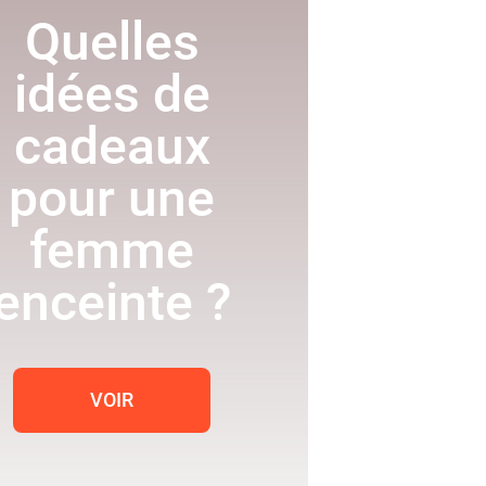
Quelles
idées de
cadeaux
pour une
femme
enceinte ?
VOIR