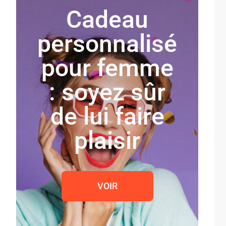
Cadeau
personnalisé
pour femme
: soyez sûr
de lui faire
plaisir
VOIR